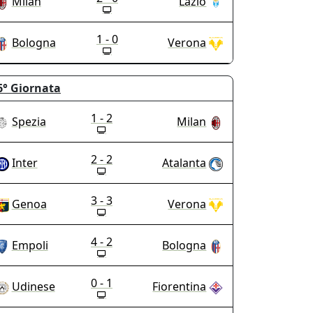
Milan
Lazio
1 - 0
Bologna
Verona
6°
Giornata
1 - 2
Spezia
Milan
2 - 2
Inter
Atalanta
3 - 3
Genoa
Verona
4 - 2
Empoli
Bologna
0 - 1
Udinese
Fiorentina