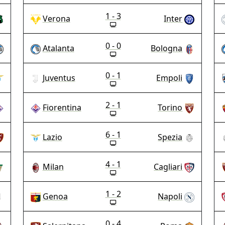
1 - 3
Verona
Inter
0 - 0
Atalanta
Bologna
0 - 1
Juventus
Empoli
2 - 1
Fiorentina
Torino
6 - 1
Lazio
Spezia
4 - 1
Milan
Cagliari
1 - 2
Genoa
Napoli
0 - 4