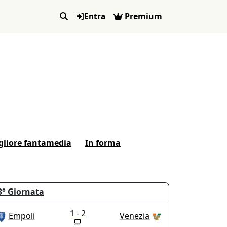
Premium
Entra
gliore fantamedia
In forma
3°
Giornata
1 - 2
Empoli
Venezia