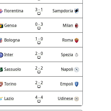
3 - 1
Fiorentina
Sampdoria
0 - 3
Genoa
Milan
1 - 0
Bologna
Roma
2 - 0
Inter
Spezia
2 - 2
Sassuolo
Napoli
2 - 2
Torino
Empoli
4 - 4
Lazio
Udinese