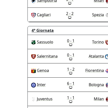
Sampdoria
Milan
2 - 2
Cagliari
Spezia
4°
Giornata
0 - 1
Sassuolo
Torino
0 - 1
Salernitana
Atalanta
1 - 2
Genoa
Fiorentina
6 - 1
Inter
Bologna
1 - 1
Juventus
Milan