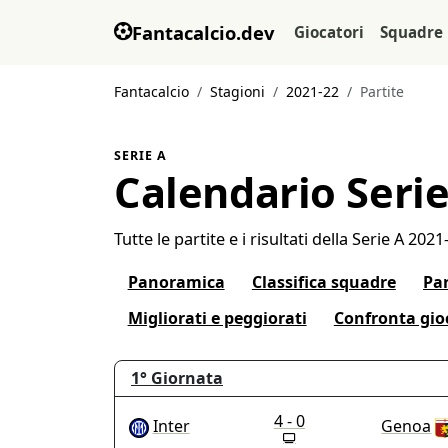
Fantacalcio.dev
Giocatori
Squadre
Fantacalcio
Stagioni
2021-22
Partite
SERIE A
Calendario Serie
Tutte le partite e i risultati della Serie A 202
Panoramica
Classifica squadre
Par
Migliorati e peggiorati
Confronta gio
1°
Giornata
4 - 0
Inter
Genoa