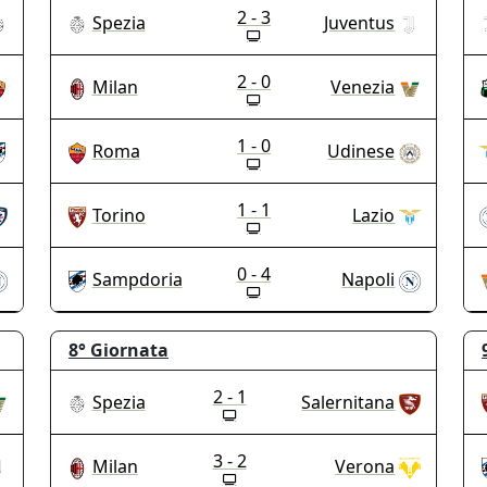
2 - 3
Spezia
Juventus
2 - 0
Milan
Venezia
1 - 0
Roma
Udinese
1 - 1
Torino
Lazio
0 - 4
Sampdoria
Napoli
8°
Giornata
2 - 1
Spezia
Salernitana
3 - 2
Milan
Verona