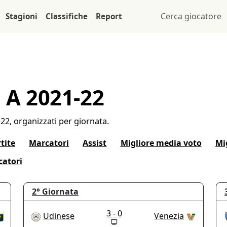
Stagioni
Classifiche
Report
 A 2021-22
1-22, organizzati per giornata.
tite
Marcatori
Assist
Migliore media voto
Mi
catori
2°
Giornata
3 - 0
Udinese
Venezia