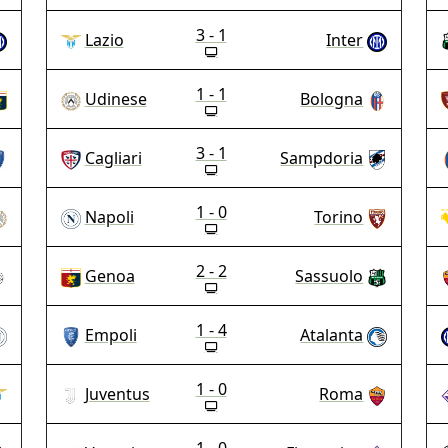
3 - 1
Lazio
Inter
1 - 1
Udinese
Bologna
3 - 1
Cagliari
Sampdoria
1 - 0
Napoli
Torino
2 - 2
Genoa
Sassuolo
1 - 4
Empoli
Atalanta
1 - 0
Juventus
Roma