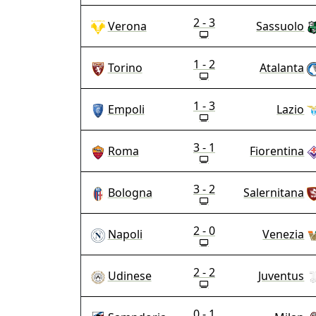
2 - 3
Verona
Sassuolo
1 - 2
Torino
Atalanta
1 - 3
Empoli
Lazio
3 - 1
Roma
Fiorentina
3 - 2
Bologna
Salernitana
2 - 0
Napoli
Venezia
2 - 2
Udinese
Juventus
0 - 1