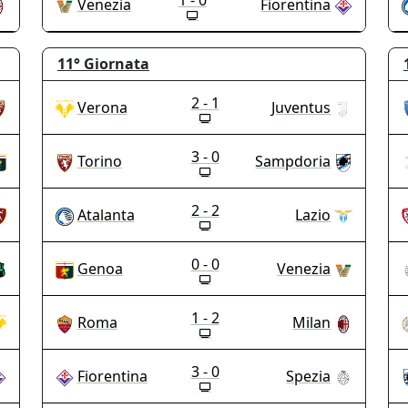
1 - 0
Venezia
Fiorentina
11°
Giornata
2 - 1
Verona
Juventus
3 - 0
Torino
Sampdoria
2 - 2
Atalanta
Lazio
0 - 0
Genoa
Venezia
1 - 2
Roma
Milan
3 - 0
Fiorentina
Spezia