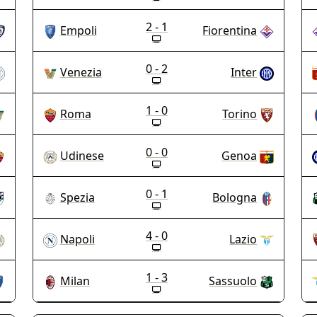
2 - 1
Empoli
Fiorentina
0 - 2
Venezia
Inter
1 - 0
Roma
Torino
0 - 0
Udinese
Genoa
0 - 1
Spezia
Bologna
4 - 0
Napoli
Lazio
1 - 3
Milan
Sassuolo