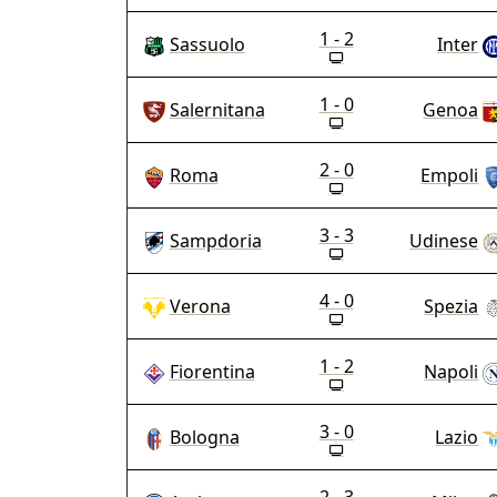
1 - 2
Sassuolo
Inter
1 - 0
Salernitana
Genoa
2 - 0
Roma
Empoli
3 - 3
Sampdoria
Udinese
4 - 0
Verona
Spezia
1 - 2
Fiorentina
Napoli
3 - 0
Bologna
Lazio