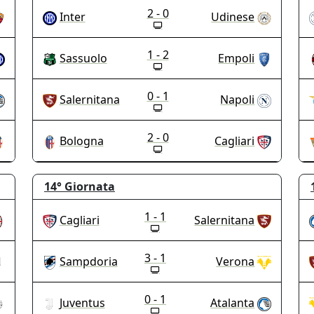
2 - 0
Inter
Udinese
1 - 2
Sassuolo
Empoli
0 - 1
Salernitana
Napoli
2 - 0
Bologna
Cagliari
14°
Giornata
1 - 1
Cagliari
Salernitana
3 - 1
Sampdoria
Verona
0 - 1
Juventus
Atalanta