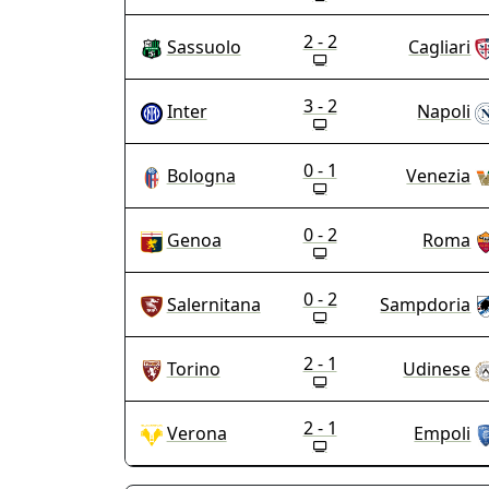
2 - 2
Sassuolo
Cagliari
3 - 2
Inter
Napoli
0 - 1
Bologna
Venezia
0 - 2
Genoa
Roma
0 - 2
Salernitana
Sampdoria
2 - 1
Torino
Udinese
2 - 1
Verona
Empoli