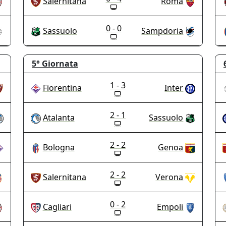
Salernitana
Roma
0 - 0
Sassuolo
Sampdoria
5°
Giornata
1 - 3
Fiorentina
Inter
2 - 1
Atalanta
Sassuolo
2 - 2
Bologna
Genoa
2 - 2
Salernitana
Verona
0 - 2
Cagliari
Empoli