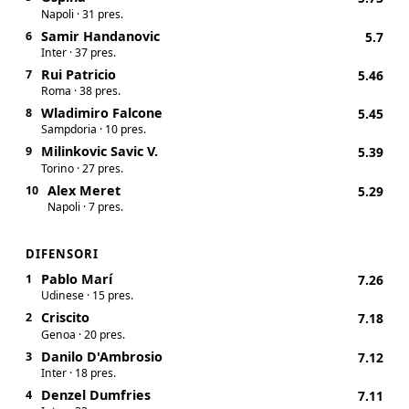
Napoli · 31 pres.
Samir Handanovic
6
5.7
Inter · 37 pres.
Rui Patricio
7
5.46
Roma · 38 pres.
Wladimiro Falcone
8
5.45
Sampdoria · 10 pres.
Milinkovic Savic V.
9
5.39
Torino · 27 pres.
Alex Meret
10
5.29
Napoli · 7 pres.
DIFENSORI
Pablo Marí
1
7.26
Udinese · 15 pres.
Criscito
2
7.18
Genoa · 20 pres.
Danilo D'Ambrosio
3
7.12
Inter · 18 pres.
Denzel Dumfries
4
7.11