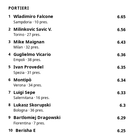
PORTIERI
Wladimiro Falcone
1
6.65
Sampdoria · 10 pres.
Milinkovic Savic V.
2
6.56
Torino · 27 pres.
Mike Maignan
3
6.43
Milan · 32 pres.
Guglielmo Vicario
4
6.36
Empoli · 38 pres.
Ivan Provedel
5
6.35
Spezia · 31 pres.
Montipò
6
6.34
Verona · 34 pres.
Luigi Sepe
7
6.33
Salernitana · 16 pres.
Lukasz Skorupski
8
6.3
Bologna · 36 pres.
Bartlomiej Dragowski
9
6.29
Fiorentina · 7 pres.
Berisha E
10
6.25