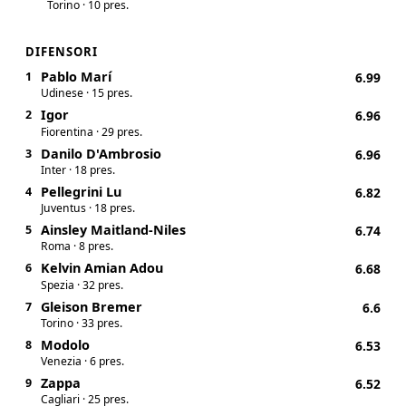
Torino · 10 pres.
DIFENSORI
Pablo Marí
1
6.99
Udinese · 15 pres.
Igor
2
6.96
Fiorentina · 29 pres.
Danilo D'Ambrosio
3
6.96
Inter · 18 pres.
Pellegrini Lu
4
6.82
Juventus · 18 pres.
Ainsley Maitland-Niles
5
6.74
Roma · 8 pres.
Kelvin Amian Adou
6
6.68
Spezia · 32 pres.
Gleison Bremer
7
6.6
Torino · 33 pres.
Modolo
8
6.53
Venezia · 6 pres.
Zappa
9
6.52
Cagliari · 25 pres.