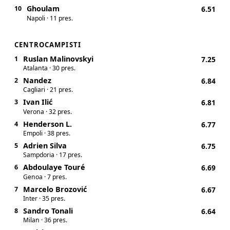
Ghoulam
10
6.51
Napoli · 11 pres.
CENTROCAMPISTI
Ruslan Malinovskyi
1
7.25
Atalanta · 30 pres.
Nandez
2
6.84
Cagliari · 21 pres.
Ivan Ilić
3
6.81
Verona · 32 pres.
Henderson L.
4
6.77
Empoli · 38 pres.
Adrien Silva
5
6.75
Sampdoria · 17 pres.
Abdoulaye Touré
6
6.69
Genoa · 7 pres.
Marcelo Brozović
7
6.67
Inter · 35 pres.
Sandro Tonali
8
6.64
Milan · 36 pres.