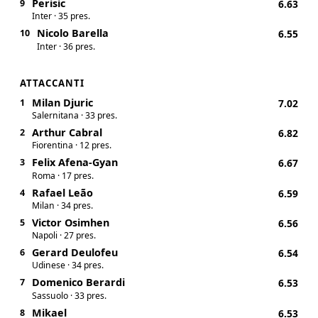
Perisic
9
6.63
Inter · 35 pres.
Nicolo Barella
10
6.55
Inter · 36 pres.
ATTACCANTI
Milan Djuric
1
7.02
Salernitana · 33 pres.
Arthur Cabral
2
6.82
Fiorentina · 12 pres.
Felix Afena-Gyan
3
6.67
Roma · 17 pres.
Rafael Leão
4
6.59
Milan · 34 pres.
Victor Osimhen
5
6.56
Napoli · 27 pres.
Gerard Deulofeu
6
6.54
Udinese · 34 pres.
Domenico Berardi
7
6.53
Sassuolo · 33 pres.
Mikael
8
6.53