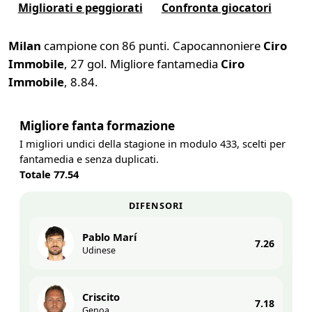
Migliorati e peggiorati
Confronta giocatori
Milan
campione con 86 punti. Capocannoniere
Ciro
Immobile
, 27 gol. Migliore fantamedia
Ciro
Immobile
, 8.84.
Migliore fanta formazione
I migliori undici della stagione in modulo 433, scelti per
fantamedia e senza duplicati.
Totale 77.54
DIFENSORI
Pablo Marí
7.26
Udinese
Criscito
7.18
Genoa