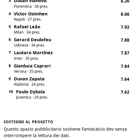
Dušan Vlahović
3
8.26
Fiorentina · 36 pres.
Victor Osimhen
4
8.06
Napoli · 27 pres.
Rafael Leão
5
7.92
Milan · 34 pres.
Gerard Deulofeu
6
7.88
Udinese · 34 pres.
Lautaro Martínez
7
7.87
Inter · 35 pres.
Gianluca Caprari
8
7.84
Verona · 35 pres.
Duvan Zapata
9
7.64
Atalanta · 24 pres.
Paulo Dybala
10
7.62
Juventus · 29 pres.
SOSTEGNO AL PROGETTO
Questo spazio pubblicitario sostiene Fantacalcio.dev senza
interrompere la lettura dei dati.