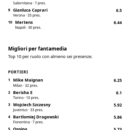
Salernitana · 7 pres.
Gianluca Caprari
9
6.5
Verona · 35 pres.
Mertens
10
6.44
Napoli · 30 pres.
Migliori per fantamedia
Top 10 per ruolo con almeno sei presenze.
PORTIERI
Mike Maignan
1
6.25
Milan · 32 pres.
Berisha E
2
6.1
Torino · 10 pres.
Wojciech Szczesny
3
5.92
Juventus · 33 pres.
Bartlomiej Dragowski
4
5.86
Fiorentina · 7 pres.
Ospina
5
5.73