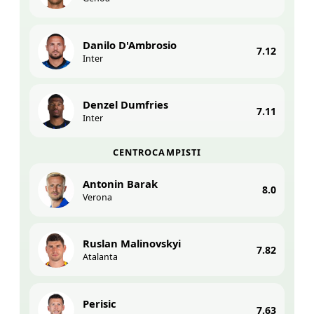
Danilo D'Ambrosio
7.12
Inter
Denzel Dumfries
7.11
Inter
CENTROCAMPISTI
Antonin Barak
8.0
Verona
Ruslan Malinovskyi
7.82
Atalanta
Perisic
7.63