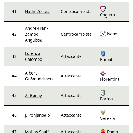
41
Nadir Zortea
Centrocampista
Cagliari
Andre-Frank
Napoli
42
Zambo
Centrocampista
Anguissa
Lorenzo
43
Attaccante
Colombo
Empoli
Albert
44
Attaccante
Guðmundsson
Fiorentina
45
A. Bonny
Attaccante
Parma
46
J. Pohjanpalo
Attaccante
Venezia
47
Matías Soulé
Attaccante
Roma