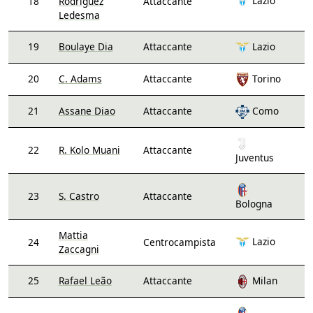
Lazio
18
Rodríguez
Attaccante
Ledesma
19
Boulaye Dia
Attaccante
Lazio
20
C. Adams
Attaccante
Torino
21
Assane Diao
Attaccante
Como
22
R. Kolo Muani
Attaccante
Juventus
23
S. Castro
Attaccante
Bologna
Mattia
Lazio
24
Centrocampista
Zaccagni
25
Rafael Leão
Attaccante
Milan