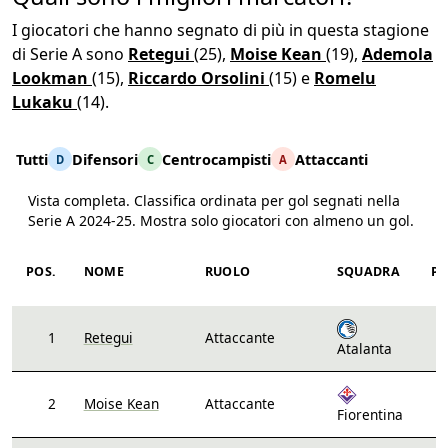
I giocatori che hanno segnato di più in questa stagione
di Serie A sono
Retegui
(25),
Moise Kean
(19),
Ademola
Lookman
(15),
Riccardo Orsolini
(15) e
Romelu
Lukaku
(14).
Tutti
Difensori
Centrocampisti
Attaccanti
D
C
A
Vista completa. Classifica ordinata per gol segnati nella
Serie A 2024-25. Mostra solo giocatori con almeno un gol.
Stagione 2024-25, ordinati per gol decrescente
POS.
NOME
RUOLO
SQUADRA
PA
1
Retegui
Attaccante
Atalanta
2
Moise Kean
Attaccante
Fiorentina