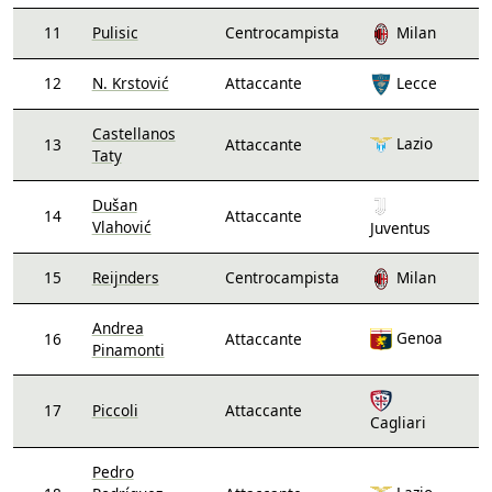
11
Pulisic
Centrocampista
Milan
12
N. Krstović
Attaccante
Lecce
Castellanos
Lazio
13
Attaccante
Taty
Dušan
14
Attaccante
Vlahović
Juventus
15
Reijnders
Centrocampista
Milan
Andrea
Genoa
16
Attaccante
Pinamonti
17
Piccoli
Attaccante
Cagliari
Pedro