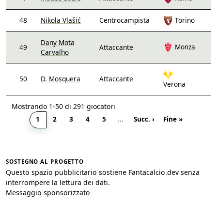
48
Nikola Vlašić
Centrocampista
Torino
Dany Mota
Monza
49
Attaccante
Carvalho
50
D. Mosquera
Attaccante
Verona
Mostrando 1-50 di 291 giocatori
1
2
3
4
5
…
Succ. ›
Fine »
SOSTEGNO AL PROGETTO
Questo spazio pubblicitario sostiene Fantacalcio.dev senza
interrompere la lettura dei dati.
Messaggio sponsorizzato