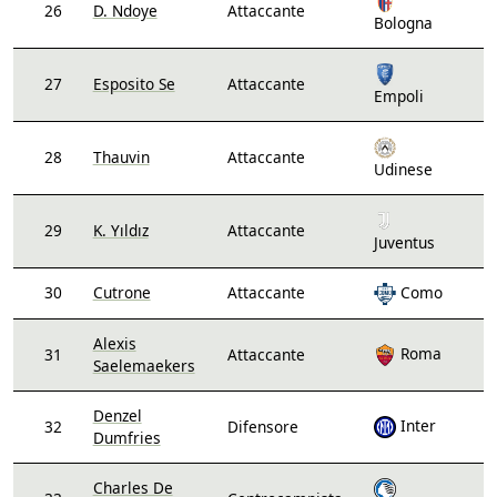
26
D. Ndoye
Attaccante
Bologna
27
Esposito Se
Attaccante
Empoli
28
Thauvin
Attaccante
Udinese
29
K. Yıldız
Attaccante
Juventus
30
Cutrone
Attaccante
Como
Alexis
Roma
31
Attaccante
Saelemaekers
Denzel
Inter
32
Difensore
Dumfries
Charles De