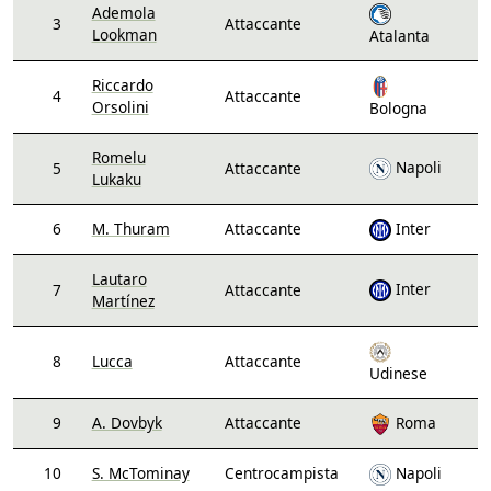
Ademola
3
Attaccante
Lookman
Atalanta
Riccardo
4
Attaccante
Orsolini
Bologna
Romelu
Napoli
5
Attaccante
Lukaku
6
M. Thuram
Attaccante
Inter
Lautaro
Inter
7
Attaccante
Martínez
8
Lucca
Attaccante
Udinese
9
A. Dovbyk
Attaccante
Roma
10
S. McTominay
Centrocampista
Napoli