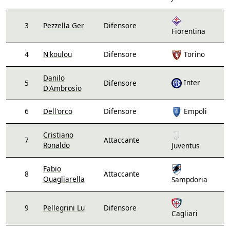
3
Pezzella Ger
Difensore
Fiorentina
4
N'koulou
Difensore
Torino
Danilo
Inter
5
Difensore
D'Ambrosio
6
Dell'orco
Difensore
Empoli
Cristiano
7
Attaccante
Ronaldo
Juventus
Fabio
8
Attaccante
Quagliarella
Sampdoria
9
Pellegrini Lu
Difensore
Cagliari