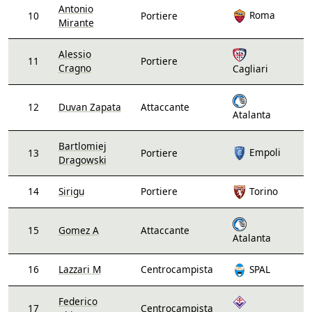
Antonio
Roma
10
Portiere
Mirante
Alessio
11
Portiere
Cragno
Cagliari
12
Duvan Zapata
Attaccante
Atalanta
Bartlomiej
Empoli
13
Portiere
Dragowski
14
Sirigu
Portiere
Torino
15
Gomez A
Attaccante
Atalanta
16
Lazzari M
Centrocampista
SPAL
Federico
17
Centrocampista