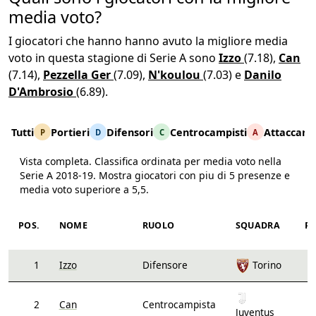
media voto?
I giocatori che hanno hanno avuto la migliore media
voto in questa stagione di Serie A sono
Izzo
(7.18),
Can
(7.14),
Pezzella Ger
(7.09),
N'koulou
(7.03) e
Danilo
D'Ambrosio
(6.89).
Tutti
Portieri
Difensori
Centrocampisti
Attaccanti
P
D
C
A
Vista completa. Classifica ordinata per media voto nella
Serie A 2018-19. Mostra giocatori con piu di 5 presenze e
media voto superiore a 5,5.
Stagione 2018-19, ordinati per media voto decrescente
POS.
NOME
RUOLO
SQUADRA
PA
1
Izzo
Difensore
Torino
2
Can
Centrocampista
Juventus