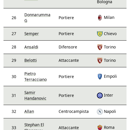
Bologna
Donnarumma
Milan
26
Portiere
G
27
Semper
Portiere
Chievo
28
Ansaldi
Difensore
Torino
29
Belotti
Attaccante
Torino
Pietro
Empoli
30
Portiere
Terracciano
Samir
Inter
31
Portiere
Handanovic
32
Allan
Centrocampista
Napoli
Stephan El
Roma
33
Attaccante