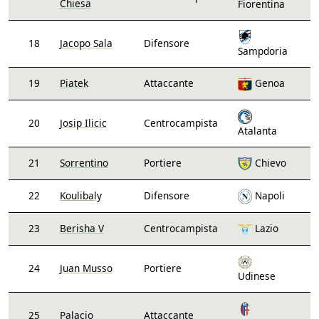
Chiesa
Fiorentina
18
Jacopo Sala
Difensore
Sampdoria
19
Piatek
Attaccante
Genoa
20
Josip Ilicic
Centrocampista
Atalanta
21
Sorrentino
Portiere
Chievo
22
Koulibaly
Difensore
Napoli
23
Berisha V
Centrocampista
Lazio
24
Juan Musso
Portiere
Udinese
25
Palacio
Attaccante