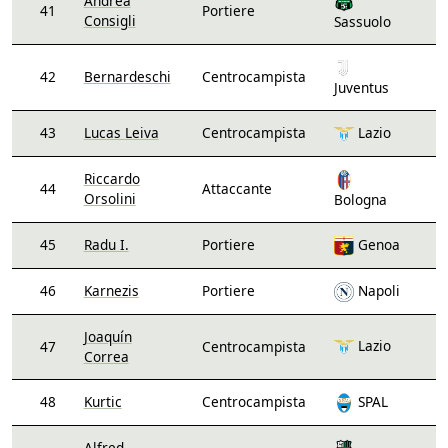
Andrea
41
Portiere
Consigli
Sassuolo
42
Bernardeschi
Centrocampista
Juventus
43
Lucas Leiva
Centrocampista
Lazio
Riccardo
44
Attaccante
Orsolini
Bologna
45
Radu I.
Portiere
Genoa
46
Karnezis
Portiere
Napoli
Joaquín
Lazio
47
Centrocampista
Correa
48
Kurtic
Centrocampista
SPAL
Alfred