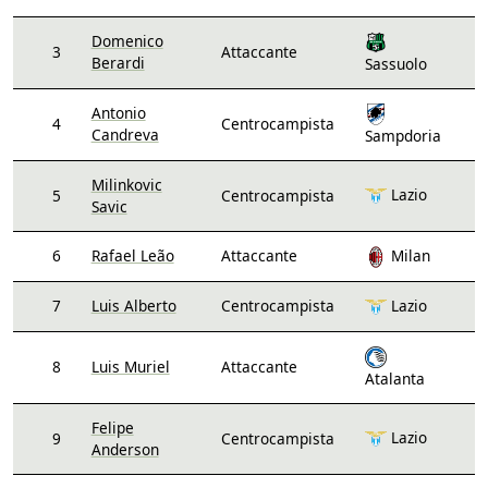
Domenico
3
Attaccante
Berardi
Sassuolo
Antonio
4
Centrocampista
Candreva
Sampdoria
Milinkovic
Lazio
5
Centrocampista
Savic
6
Rafael Leão
Attaccante
Milan
7
Luis Alberto
Centrocampista
Lazio
8
Luis Muriel
Attaccante
Atalanta
Felipe
Lazio
9
Centrocampista
Anderson