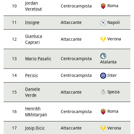
Jordan
Roma
10
Centrocampista
Veretout
11
Insigne
Attaccante
Napoli
Gianluca
Verona
12
Attaccante
Caprari
13
Mario Pasalic
Centrocampista
Atalanta
14
Perisic
Centrocampista
Inter
Daniele
Spezia
15
Attaccante
Verde
Henrikh
Roma
16
Centrocampista
Mkhitaryan
17
Josip Ilicic
Attaccante
Verona