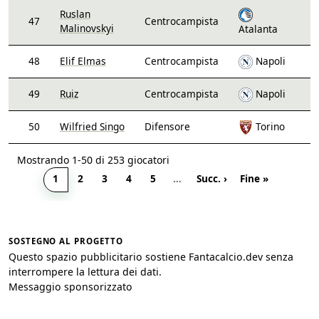
Ruslan
47
Centrocampista
Malinovskyi
Atalanta
48
Elif Elmas
Centrocampista
Napoli
49
Ruiz
Centrocampista
Napoli
50
Wilfried Singo
Difensore
Torino
Mostrando 1-50 di 253 giocatori
1
2
3
4
5
…
Succ. ›
Fine »
SOSTEGNO AL PROGETTO
Questo spazio pubblicitario sostiene Fantacalcio.dev senza
interrompere la lettura dei dati.
Messaggio sponsorizzato