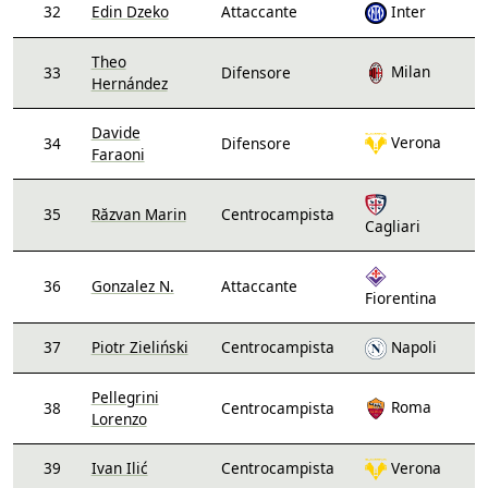
32
Edin Dzeko
Attaccante
Inter
Theo
Milan
33
Difensore
Hernández
Davide
Verona
34
Difensore
Faraoni
35
Răzvan Marin
Centrocampista
Cagliari
36
Gonzalez N.
Attaccante
Fiorentina
37
Piotr Zieliński
Centrocampista
Napoli
Pellegrini
Roma
38
Centrocampista
Lorenzo
39
Ivan Ilić
Centrocampista
Verona