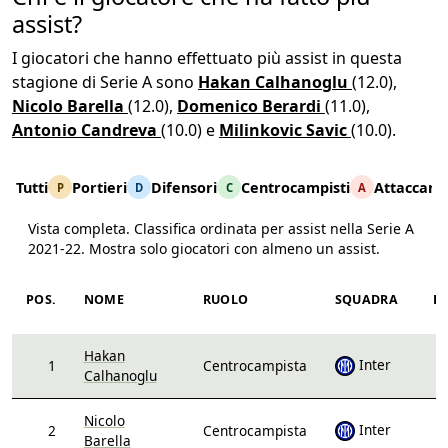
assist?
I giocatori che hanno effettuato più assist in questa
stagione di Serie A sono
Hakan Calhanoglu
(12.0),
Nicolo Barella
(12.0),
Domenico Berardi
(11.0),
Antonio Candreva
(10.0) e
Milinkovic Savic
(10.0).
Tutti
Portieri
Difensori
Centrocampisti
Attaccanti
P
D
C
A
Vista completa. Classifica ordinata per assist nella Serie A
2021-22. Mostra solo giocatori con almeno un assist.
Stagione 2021-22, ordinati per assist decrescente
POS.
NOME
RUOLO
SQUADRA
PA
Hakan
Inter
1
Centrocampista
Calhanoglu
Nicolo
Inter
2
Centrocampista
Barella