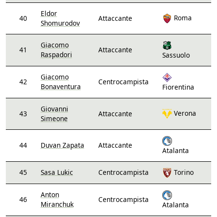
Eldor
Roma
40
Attaccante
Shomurodov
Giacomo
41
Attaccante
Raspadori
Sassuolo
Giacomo
42
Centrocampista
Bonaventura
Fiorentina
Giovanni
Verona
43
Attaccante
Simeone
44
Duvan Zapata
Attaccante
Atalanta
45
Sasa Lukic
Centrocampista
Torino
Anton
46
Centrocampista
Miranchuk
Atalanta