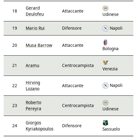
Gerard
18
Attaccante
Deulofeu
Udinese
19
Mario Rui
Difensore
Napoli
20
Musa Barrow
Attaccante
Bologna
21
Aramu
Centrocampista
Venezia
Hirving
Napoli
22
Attaccante
Lozano
Roberto
23
Centrocampista
Pereyra
Udinese
Giorgos
24
Difensore
Kyriakopoulos
Sassuolo