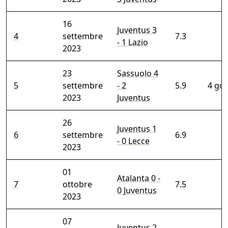
16
Juventus 3
4
settembre
7.3
- 1 Lazio
2023
23
Sassuolo 4
5
settembre
- 2
5.9
4 gol
2023
Juventus
26
Juventus 1
6
settembre
6.9
- 0 Lecce
2023
01
Atalanta 0 -
7
ottobre
7.5
0 Juventus
2023
07
Juventus 2