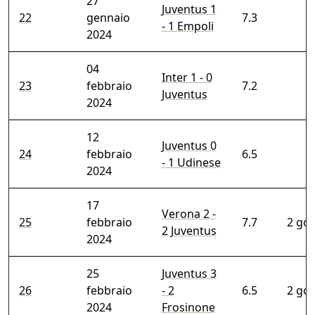
27
Juventus 1
22
gennaio
7.3
- 1 Empoli
2024
04
Inter 1 - 0
23
febbraio
7.2
Juventus
2024
12
Juventus 0
24
febbraio
6.5
- 1 Udinese
2024
17
Verona 2 -
25
febbraio
7.7
2 gol
2 Juventus
2024
25
Juventus 3
26
febbraio
- 2
6.5
2 gol
2024
Frosinone