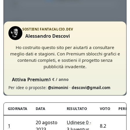
SOSTIENI FANTACALCIO.DEV
Alessandro Descovi
Ho costruito questo sito per aiutarti a consultare
meglio dati e stagioni. Con Premium sblocchi grafici e
contenuti completi, e sostieni il progetto senza
pubblicità invadente.
Attiva Premium
5 € / anno
Grafico delle prestazioni di Wojciech Szczesny durante la
stagione 2023-24
Per idee o proposte:
@simonini
·
descovi@gmail.com
GIORNATA
DATA
RISULTATO
VOTO
PERF
20 agosto
Udinese 0 -
1
8.2
2023
3 Juventus