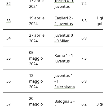
13 aprile
Torino 0 - 0
32
7.2
2024
Juventus
19 aprile
Cagliari 2 -
1 gial
33
6.3
2024
2 Juventus
gol s
27 aprile
Juventus 0
34
6.9
2024
- 0 Milan
05
Roma 1 - 1
35
maggio
7.3
Juventus
2024
12
Juventus 1
36
maggio
- 1
6.9
2024
Salernitana
20
Bologna 3 -
37
maggio
6.2
3 gol