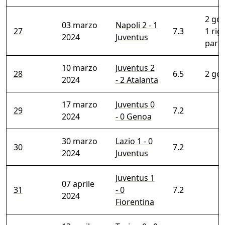
2 gol 
03 marzo
Napoli 2 - 1
27
7.3
1 rig
2024
Juventus
para
10 marzo
Juventus 2
28
6.5
2 gol
2024
- 2 Atalanta
17 marzo
Juventus 0
29
7.2
2024
- 0 Genoa
30 marzo
Lazio 1 - 0
30
7.2
2024
Juventus
Juventus 1
07 aprile
31
- 0
7.2
2024
Fiorentina