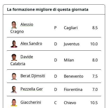
La formazione migliore di questa giornata
Alessio
P
Cagliari
8.5
Cragno
Alex Sandro
D
Juventus
10.0
Davide
D
Milan
8.0
Calabria
Berat Djimsiti
D
Benevento
7.5
Pezzella Ger
D
Fiorentina
7.0
Giaccherini
C
Chievo
10.5