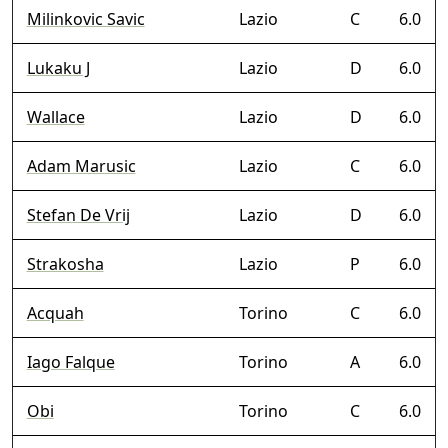
Milinkovic Savic
Lazio
C
6.0
Lukaku J
Lazio
D
6.0
Wallace
Lazio
D
6.0
Adam Marusic
Lazio
C
6.0
Stefan De Vrij
Lazio
D
6.0
Strakosha
Lazio
P
6.0
Acquah
Torino
C
6.0
Iago Falque
Torino
A
6.0
Obi
Torino
C
6.0