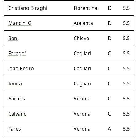
Cristiano Biraghi
Fiorentina
D
5.5
Mancini G
Atalanta
D
5.5
Bani
Chievo
D
5.5
Farago'
Cagliari
C
5.5
Joao Pedro
Cagliari
C
5.5
Ionita
Cagliari
C
5.5
Aarons
Verona
C
5.5
Calvano
Verona
C
5.5
Fares
Verona
A
5.5