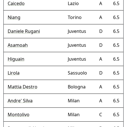
Caicedo
Lazio
A
6.5
Niang
Torino
A
6.5
Daniele Rugani
Juventus
D
6.5
Asamoah
Juventus
D
6.5
Higuain
Juventus
A
6.5
Lirola
Sassuolo
D
6.5
Mattia Destro
Bologna
A
6.5
Andre' Silva
Milan
A
6.5
Montolivo
Milan
C
6.5