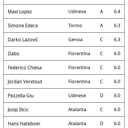
Maxi Lopez
Udinese
A
6.4
Simone Edera
Torino
A
6.3
Darko Lazović
Genoa
C
6.3
Dabo
Fiorentina
C
6.0
Federico Chiesa
Fiorentina
C
6.0
Jordan Veretout
Fiorentina
C
6.0
Pezzella Giu
Udinese
D
6.0
Josip Ilicic
Atalanta
C
6.0
Hans Hateboer
Atalanta
D
6.0