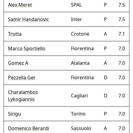
Alex Meret
SPAL
P
7.5
Samir Handanovic
Inter
P
7.5
Trotta
Crotone
A
7.1
Marco Sportiello
Fiorentina
P
7.0
Gomez A
Atalanta
A
7.0
Pezzella Ger
Fiorentina
D
7.0
Charalambos
Cagliari
D
7.0
Lykogiannis
Sirigu
Torino
P
7.0
Domenico Berardi
Sassuolo
A
7.0