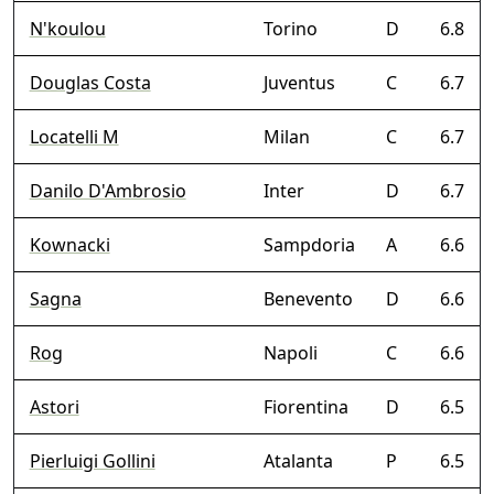
N'koulou
Torino
D
6.8
Douglas Costa
Juventus
C
6.7
Locatelli M
Milan
C
6.7
Danilo D'Ambrosio
Inter
D
6.7
Kownacki
Sampdoria
A
6.6
Sagna
Benevento
D
6.6
Rog
Napoli
C
6.6
Astori
Fiorentina
D
6.5
Pierluigi Gollini
Atalanta
P
6.5