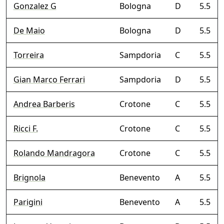
Gonzalez G
Bologna
D
5.5
De Maio
Bologna
D
5.5
Torreira
Sampdoria
C
5.5
Gian Marco Ferrari
Sampdoria
D
5.5
Andrea Barberis
Crotone
C
5.5
Ricci F.
Crotone
C
5.5
Rolando Mandragora
Crotone
C
5.5
Brignola
Benevento
A
5.5
Parigini
Benevento
A
5.5