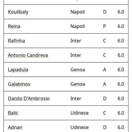
Koulibaly
Napoli
D
6.0
Reina
Napoli
P
6.0
Rafinha
Inter
C
6.0
Antonio Candreva
Inter
C
6.0
Lapadula
Genoa
A
6.0
Galabinov
Genoa
A
6.0
Danilo D'Ambrosio
Inter
D
6.0
Balic
Udinese
C
6.0
Adnan
Udinese
D
6.0