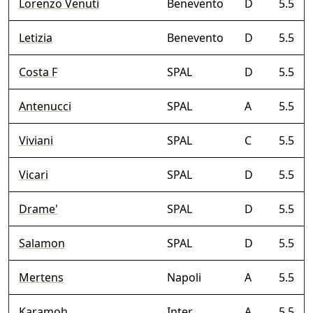
Lorenzo Venuti
Benevento
D
5.5
Letizia
Benevento
D
5.5
Costa F
SPAL
D
5.5
Antenucci
SPAL
A
5.5
Viviani
SPAL
C
5.5
Vicari
SPAL
D
5.5
Drame'
SPAL
D
5.5
Salamon
SPAL
D
5.5
Mertens
Napoli
A
5.5
Karamoh
Inter
A
5.5