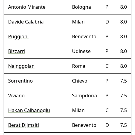
Antonio Mirante
Bologna
P
8.0
Davide Calabria
Milan
D
8.0
Puggioni
Benevento
P
8.0
Bizzarri
Udinese
P
8.0
Nainggolan
Roma
C
8.0
Sorrentino
Chievo
P
7.5
Viviano
Sampdoria
P
7.5
Hakan Calhanoglu
Milan
C
7.5
Berat Djimsiti
Benevento
D
7.5