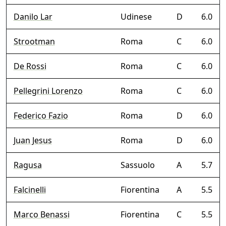
Danilo Lar
Udinese
D
6.0
Strootman
Roma
C
6.0
De Rossi
Roma
C
6.0
Pellegrini Lorenzo
Roma
C
6.0
Federico Fazio
Roma
D
6.0
Juan Jesus
Roma
D
6.0
Ragusa
Sassuolo
A
5.7
Falcinelli
Fiorentina
A
5.5
Marco Benassi
Fiorentina
C
5.5