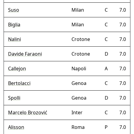
Suso
Milan
C
7.0
Biglia
Milan
C
7.0
Nalini
Crotone
C
7.0
Davide Faraoni
Crotone
D
7.0
Callejon
Napoli
A
7.0
Bertolacci
Genoa
C
7.0
Spolli
Genoa
D
7.0
Marcelo Brozović
Inter
C
7.0
Alisson
Roma
P
7.0