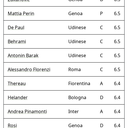
Mattia Perin
Genoa
P
6.5
De Paul
Udinese
C
6.5
Behrami
Udinese
C
6.5
Antonin Barak
Udinese
C
6.5
Alessandro Florenzi
Roma
C
6.5
Thereau
Fiorentina
A
6.4
Helander
Bologna
D
6.4
Andrea Pinamonti
Inter
A
6.4
Rosi
Genoa
D
6.4