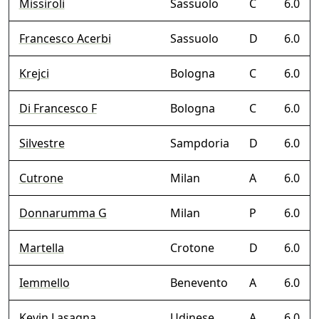
Missiroli
Sassuolo
C
6.0
Francesco Acerbi
Sassuolo
D
6.0
Krejci
Bologna
C
6.0
Di Francesco F
Bologna
C
6.0
Silvestre
Sampdoria
D
6.0
Cutrone
Milan
A
6.0
Donnarumma G
Milan
P
6.0
Martella
Crotone
D
6.0
Iemmello
Benevento
A
6.0
Kevin Lasagna
Udinese
A
6.0