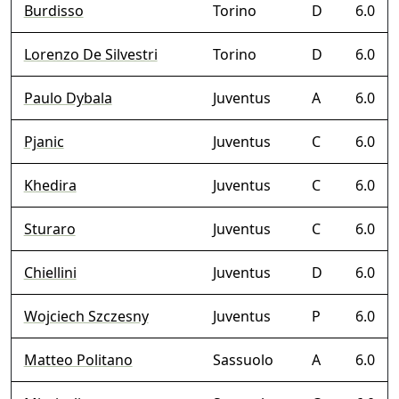
Burdisso
Torino
D
6.0
Lorenzo De Silvestri
Torino
D
6.0
Paulo Dybala
Juventus
A
6.0
Pjanic
Juventus
C
6.0
Khedira
Juventus
C
6.0
Sturaro
Juventus
C
6.0
Chiellini
Juventus
D
6.0
Wojciech Szczesny
Juventus
P
6.0
Matteo Politano
Sassuolo
A
6.0