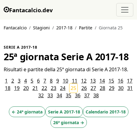
Fantacalcio.dev
Fantacalcio
Stagioni
2017-18
Partite
Giornata 25
SERIE A 2017-18
25ª giornata Serie A 2017-18
Risultati e partite della 25ª giornata di Serie A 2017-18.
1
2
3
4
5
6
7
8
9
10
11
12
13
14
15
16
17
18
19
20
21
22
23
24
25
26
27
28
29
30
31
32
33
34
35
36
37
38
← 24ª giornata
Serie A 2017-18
Calendario 2017-18
26ª giornata →