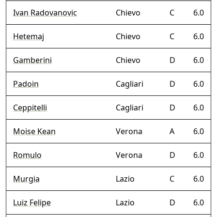
Ivan Radovanovic
Chievo
C
6.0
Hetemaj
Chievo
C
6.0
Gamberini
Chievo
D
6.0
Padoin
Cagliari
D
6.0
Ceppitelli
Cagliari
D
6.0
Moise Kean
Verona
A
6.0
Romulo
Verona
D
6.0
Murgia
Lazio
C
6.0
Luiz Felipe
Lazio
D
6.0