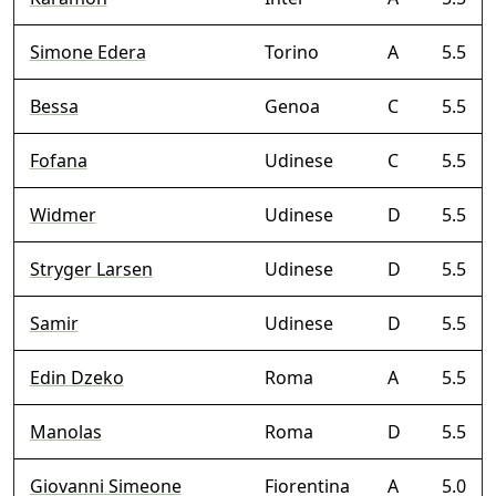
Simone Edera
Torino
A
5.5
Bessa
Genoa
C
5.5
Fofana
Udinese
C
5.5
Widmer
Udinese
D
5.5
Stryger Larsen
Udinese
D
5.5
Samir
Udinese
D
5.5
Edin Dzeko
Roma
A
5.5
Manolas
Roma
D
5.5
Giovanni Simeone
Fiorentina
A
5.0