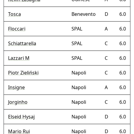
Tosca
Benevento
D
6.0
Floccari
SPAL
A
6.0
Schiattarella
SPAL
C
6.0
Lazzari M
SPAL
C
6.0
Piotr Zieliński
Napoli
C
6.0
Insigne
Napoli
A
6.0
Jorginho
Napoli
C
6.0
Elseid Hysaj
Napoli
D
6.0
Mario Rui
Napoli
D
6.0