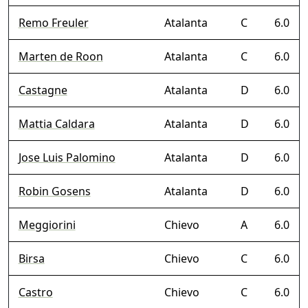
Remo Freuler
Atalanta
C
6.0
Marten de Roon
Atalanta
C
6.0
Castagne
Atalanta
D
6.0
Mattia Caldara
Atalanta
D
6.0
Jose Luis Palomino
Atalanta
D
6.0
Robin Gosens
Atalanta
D
6.0
Meggiorini
Chievo
A
6.0
Birsa
Chievo
C
6.0
Castro
Chievo
C
6.0