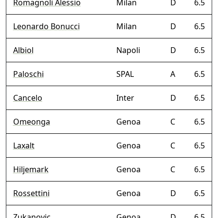
Romagnoli Alessio
Milan
D
6.5
Leonardo Bonucci
Milan
D
6.5
Albiol
Napoli
D
6.5
Paloschi
SPAL
A
6.5
Cancelo
Inter
D
6.5
Omeonga
Genoa
C
6.5
Laxalt
Genoa
C
6.5
Hiljemark
Genoa
C
6.5
Rossettini
Genoa
D
6.5
Zukanovic
Genoa
D
6.5