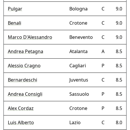
Pulgar
Bologna
C
9.0
Benali
Crotone
C
9.0
Marco D'Alessandro
Benevento
C
9.0
Andrea Petagna
Atalanta
A
8.5
Alessio Cragno
Cagliari
P
8.5
Bernardeschi
Juventus
C
8.5
Andrea Consigli
Sassuolo
P
8.5
Alex Cordaz
Crotone
P
8.5
Luis Alberto
Lazio
C
8.0