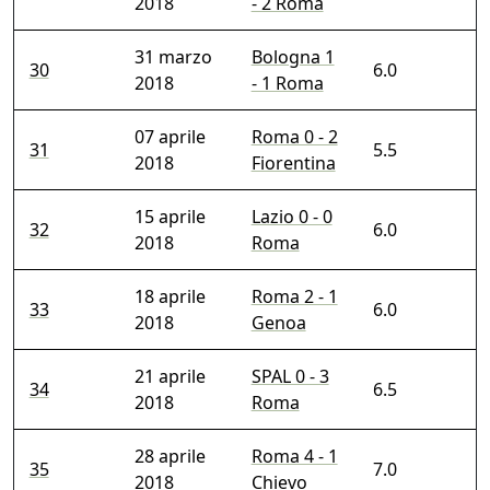
2018
- 2 Roma
31 marzo
Bologna 1
30
6.0
2018
- 1 Roma
07 aprile
Roma 0 - 2
31
5.5
2018
Fiorentina
15 aprile
Lazio 0 - 0
32
6.0
2018
Roma
18 aprile
Roma 2 - 1
33
6.0
2018
Genoa
21 aprile
SPAL 0 - 3
34
6.5
2018
Roma
28 aprile
Roma 4 - 1
35
7.0
2018
Chievo