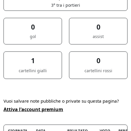
3° tra i portieri
0
0
gol
assist
1
0
cartellini gialli
cartellini rossi
Vuoi salvare note pubbliche o private su questa pagina?
Attiva l'account premium
GIORNATA
DATA
RISULTATO
VOTO
PERF