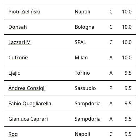
Piotr Zieliński
Napoli
C
10.0
Donsah
Bologna
C
10.0
Lazzari M
SPAL
C
10.0
Cutrone
Milan
A
10.0
Ljajic
Torino
A
9.5
Andrea Consigli
Sassuolo
P
9.5
Fabio Quagliarella
Sampdoria
A
9.5
Gianluca Caprari
Sampdoria
A
9.5
Rog
Napoli
C
9.5