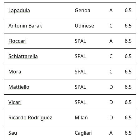
Lapadula
Genoa
A
6.5
Antonin Barak
Udinese
C
6.5
Floccari
SPAL
A
6.5
Schiattarella
SPAL
C
6.5
Mora
SPAL
C
6.5
Mattiello
SPAL
D
6.5
Vicari
SPAL
D
6.5
Ricardo Rodriguez
Milan
D
6.5
Sau
Cagliari
A
6.5