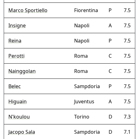
Marco Sportiello
Fiorentina
P
7.5
Insigne
Napoli
A
7.5
Reina
Napoli
P
7.5
Perotti
Roma
C
7.5
Nainggolan
Roma
C
7.5
Belec
Sampdoria
P
7.5
Higuain
Juventus
A
7.5
N'koulou
Torino
D
7.3
Jacopo Sala
Sampdoria
D
7.1