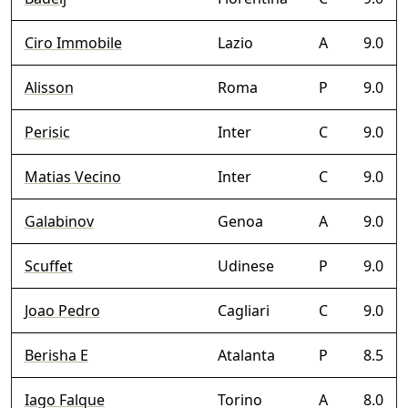
Ciro Immobile
Lazio
A
9.0
Alisson
Roma
P
9.0
Perisic
Inter
C
9.0
Matias Vecino
Inter
C
9.0
Galabinov
Genoa
A
9.0
Scuffet
Udinese
P
9.0
Joao Pedro
Cagliari
C
9.0
Berisha E
Atalanta
P
8.5
Iago Falque
Torino
A
8.0