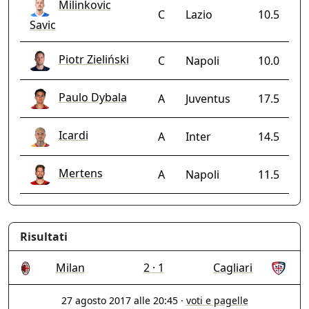
Milinkovic
C
Lazio
10.5
Savic
Piotr Zieliński
C
Napoli
10.0
Paulo Dybala
A
Juventus
17.5
Icardi
A
Inter
14.5
Mertens
A
Napoli
11.5
Risultati
Milan
2 · 1
Cagliari
27 agosto 2017 alle 20:45
·
voti e pagelle