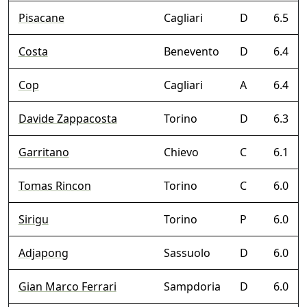
Pisacane
Cagliari
D
6.5
Costa
Benevento
D
6.4
Cop
Cagliari
A
6.4
Davide Zappacosta
Torino
D
6.3
Garritano
Chievo
C
6.1
Tomas Rincon
Torino
C
6.0
Sirigu
Torino
P
6.0
Adjapong
Sassuolo
D
6.0
Gian Marco Ferrari
Sampdoria
D
6.0