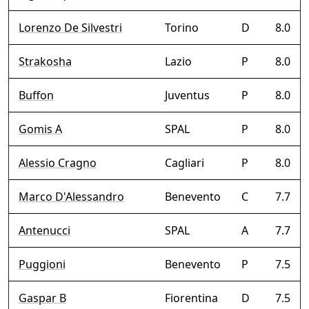
Lorenzo De Silvestri
Torino
D
8.0
Strakosha
Lazio
P
8.0
Buffon
Juventus
P
8.0
Gomis A
SPAL
P
8.0
Alessio Cragno
Cagliari
P
8.0
Marco D'Alessandro
Benevento
C
7.7
Antenucci
SPAL
A
7.7
Puggioni
Benevento
P
7.5
Gaspar B
Fiorentina
D
7.5