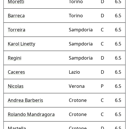
Moretti
Torino
D
6.5
Barreca
Torino
D
6.5
Torreira
Sampdoria
C
6.5
Karol Linetty
Sampdoria
C
6.5
Regini
Sampdoria
D
6.5
Caceres
Lazio
D
6.5
Nicolas
Verona
P
6.5
Andrea Barberis
Crotone
C
6.5
Rolando Mandragora
Crotone
C
6.5
Martella
Crotone
D
6.5