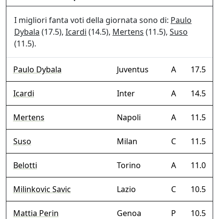
I migliori fanta voti della giornata sono di:
Paulo
Dybala
(17.5),
Icardi
(14.5),
Mertens
(11.5),
Suso
(11.5).
Paulo Dybala
Juventus
A
17.5
Icardi
Inter
A
14.5
Mertens
Napoli
A
11.5
Suso
Milan
C
11.5
Belotti
Torino
A
11.0
Milinkovic Savic
Lazio
C
10.5
Mattia Perin
Genoa
P
10.5