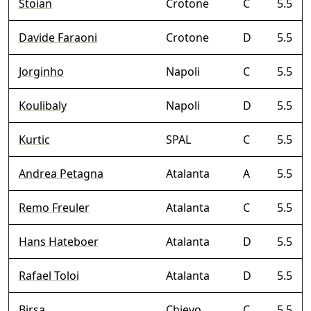
Stoian
Crotone
C
5.5
Davide Faraoni
Crotone
D
5.5
Jorginho
Napoli
C
5.5
Koulibaly
Napoli
D
5.5
Kurtic
SPAL
C
5.5
Andrea Petagna
Atalanta
A
5.5
Remo Freuler
Atalanta
C
5.5
Hans Hateboer
Atalanta
D
5.5
Rafael Toloi
Atalanta
D
5.5
Birsa
Chievo
C
5.5