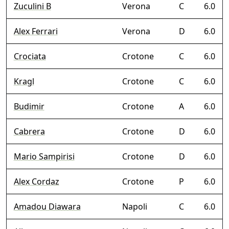
Zuculini B
Verona
C
6.0
Alex Ferrari
Verona
D
6.0
Crociata
Crotone
C
6.0
Kragl
Crotone
C
6.0
Budimir
Crotone
A
6.0
Cabrera
Crotone
D
6.0
Mario Sampirisi
Crotone
D
6.0
Alex Cordaz
Crotone
P
6.0
Amadou Diawara
Napoli
C
6.0