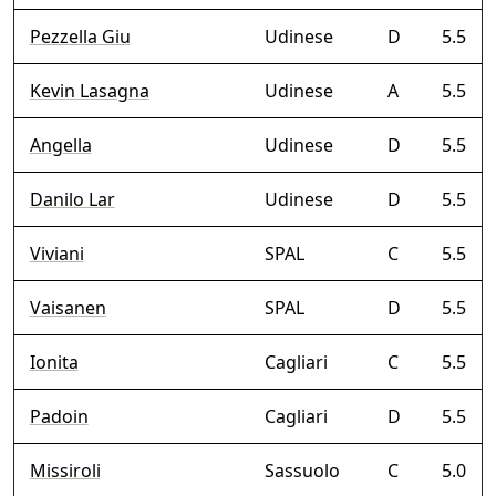
Pezzella Giu
Udinese
D
5.5
Kevin Lasagna
Udinese
A
5.5
Angella
Udinese
D
5.5
Danilo Lar
Udinese
D
5.5
Viviani
SPAL
C
5.5
Vaisanen
SPAL
D
5.5
Ionita
Cagliari
C
5.5
Padoin
Cagliari
D
5.5
Missiroli
Sassuolo
C
5.0