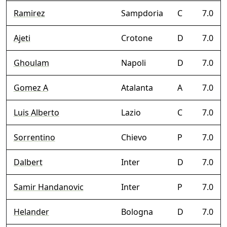
Ramirez
Sampdoria
C
7.0
Ajeti
Crotone
D
7.0
Ghoulam
Napoli
D
7.0
Gomez A
Atalanta
A
7.0
Luis Alberto
Lazio
C
7.0
Sorrentino
Chievo
P
7.0
Dalbert
Inter
D
7.0
Samir Handanovic
Inter
P
7.0
Helander
Bologna
D
7.0