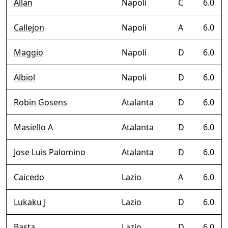
Allan
Napoli
C
6.0
Callejon
Napoli
A
6.0
Maggio
Napoli
D
6.0
Albiol
Napoli
D
6.0
Robin Gosens
Atalanta
D
6.0
Masiello A
Atalanta
D
6.0
Jose Luis Palomino
Atalanta
D
6.0
Caicedo
Lazio
A
6.0
Lukaku J
Lazio
D
6.0
Basta
Lazio
D
6.0