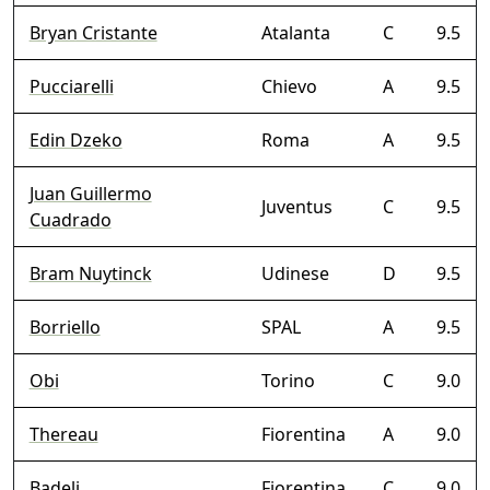
Bryan Cristante
Atalanta
C
9.5
Pucciarelli
Chievo
A
9.5
Edin Dzeko
Roma
A
9.5
Juan Guillermo
Juventus
C
9.5
Cuadrado
Bram Nuytinck
Udinese
D
9.5
Borriello
SPAL
A
9.5
Obi
Torino
C
9.0
Thereau
Fiorentina
A
9.0
Badelj
Fiorentina
C
9.0