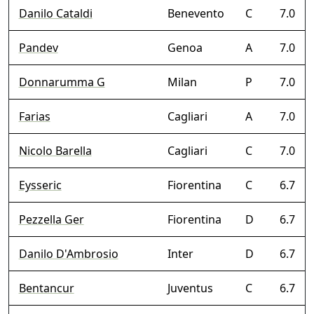
Danilo Cataldi
Benevento
C
7.0
Pandev
Genoa
A
7.0
Donnarumma G
Milan
P
7.0
Farias
Cagliari
A
7.0
Nicolo Barella
Cagliari
C
7.0
Eysseric
Fiorentina
C
6.7
Pezzella Ger
Fiorentina
D
6.7
Danilo D'Ambrosio
Inter
D
6.7
Bentancur
Juventus
C
6.7