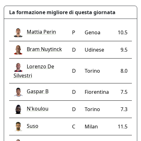
La formazione migliore di questa giornata
Mattia Perin
P
Genoa
10.5
Bram Nuytinck
D
Udinese
9.5
Lorenzo De
D
Torino
8.0
Silvestri
Gaspar B
D
Fiorentina
7.5
N'koulou
D
Torino
7.3
Suso
C
Milan
11.5