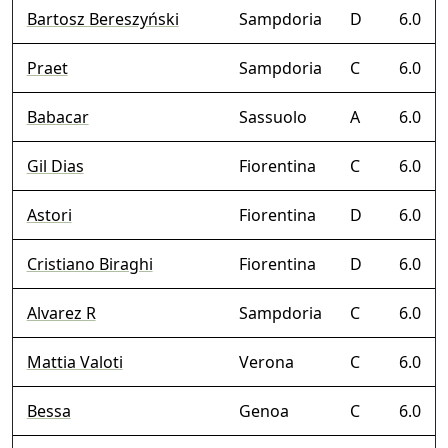
Bartosz Bereszyński
Sampdoria
D
6.0
Praet
Sampdoria
C
6.0
Babacar
Sassuolo
A
6.0
Gil Dias
Fiorentina
C
6.0
Astori
Fiorentina
D
6.0
Cristiano Biraghi
Fiorentina
D
6.0
Alvarez R
Sampdoria
C
6.0
Mattia Valoti
Verona
C
6.0
Bessa
Genoa
C
6.0