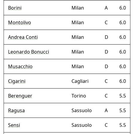
Borini
Milan
A
6.0
Montolivo
Milan
C
6.0
Andrea Conti
Milan
D
6.0
Leonardo Bonucci
Milan
D
6.0
Musacchio
Milan
D
6.0
Cigarini
Cagliari
C
6.0
Berenguer
Torino
C
5.5
Ragusa
Sassuolo
A
5.5
Sensi
Sassuolo
C
5.5