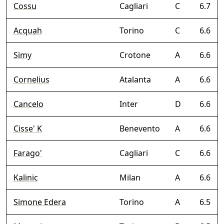
Cossu
Cagliari
C
6.7
Acquah
Torino
C
6.6
Simy
Crotone
A
6.6
Cornelius
Atalanta
A
6.6
Cancelo
Inter
D
6.6
Cisse' K
Benevento
A
6.6
Farago'
Cagliari
C
6.6
Kalinic
Milan
A
6.6
Simone Edera
Torino
A
6.5