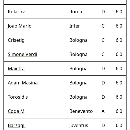
Kolarov
Roma
D
6.0
Joao Mario
Inter
C
6.0
Crisetig
Bologna
C
6.0
Simone Verdi
Bologna
C
6.0
Maietta
Bologna
D
6.0
Adam Masina
Bologna
D
6.0
Torosidis
Bologna
D
6.0
Coda M
Benevento
A
6.0
Barzagli
Juventus
D
6.0