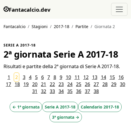
Fantacalcio.dev
Fantacalcio
Stagioni
2017-18
Partite
Giornata 2
SERIE A 2017-18
2ª giornata Serie A 2017-18
Risultati e partite della 2ª giornata di Serie A 2017-18.
1
2
3
4
5
6
7
8
9
10
11
12
13
14
15
16
17
18
19
20
21
22
23
24
25
26
27
28
29
30
31
32
33
34
35
36
37
38
← 1ª giornata
Serie A 2017-18
Calendario 2017-18
3ª giornata →