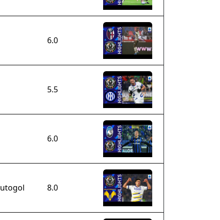
6.0
5.5
6.0
 autogol
8.0