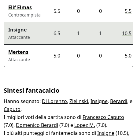
Elif Elmas
5.5
0
0
5.5
Centrocampista
Insigne
6.5
1
1
10.5
Attaccante
Mertens
5.0
0
0
5.0
Attaccante
Sintesi fantacalcio
Hanno segnato:
Di Lorenzo
,
Zielinski
,
Insigne
,
Berardi
, e
Caputo
.
I migliori voti della partita sono di
Francesco Caputo
(7.0),
Domenico Berardi
(7.0) e
Lopez M.
(7.0).
I più alti punteggi di fantamedia sono di
Insigne
(10.5),