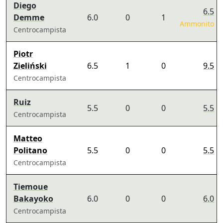
Diego
6.5
Demme
6.0
0
1
Ammonito
Centrocampista
Piotr
Zieliński
6.5
1
0
9.5
Centrocampista
Ruiz
5.5
0
0
5.5
Centrocampista
Matteo
Politano
5.5
0
0
5.5
Centrocampista
Tiemoue
Bakayoko
6.0
0
0
6.0
Centrocampista