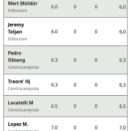
Mert Müldür
6.0
0
0
6.0
Difensore
Jeremy
Toljan
6.0
0
0
6.0
Difensore
Pedro
Obiang
6.3
0
0
6.3
Centrocampista
Traore' Hj
6.3
0
0
6.3
Centrocampista
Locatelli M
6.5
0
0
6.5
Centrocampista
Lopez M.
7.0
0
0
7.0