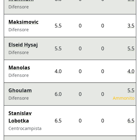
Difensore
Maksimovic
5.5
0
0
3.5
Difensore
Elseid Hysaj
5.5
0
0
5.5
Difensore
Manolas
4.0
0
0
4.0
Difensore
Ghoulam
5.5
6.0
0
0
Difensore
Ammonito
Stanislav
Lobotka
6.5
0
0
6.5
Centrocampista