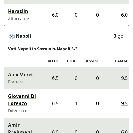
Haraslin
6.0
0
0
6.0
Attaccante
Napoli
3
gol
Voti Napoli in Sassuolo-Napoli 3-3
VOTO
GOAL
ASSIST
FANTA
Alex Meret
6.5
0
0
9.5
Portiere
Giovanni Di
Lorenzo
6.5
1
0
9.5
Difensore
Amir
Rrahmani
6.0
0
0
6.0