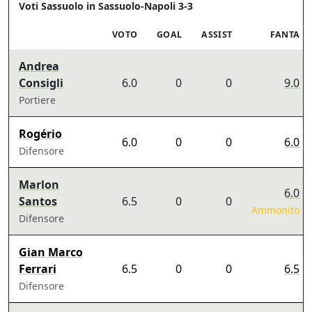
Voti Sassuolo in Sassuolo-Napoli 3-3
VOTO
GOAL
ASSIST
FANTA
Andrea
Consigli
6.0
0
0
9.0
Portiere
Rogério
6.0
0
0
6.0
Difensore
Marlon
6.0
Santos
6.5
0
0
Ammonito
Difensore
Gian Marco
Ferrari
6.5
0
0
6.5
Difensore