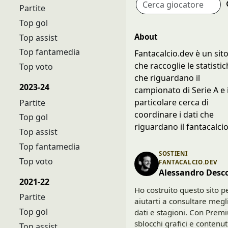
Partite
Top gol
About
Top assist
Top fantamedia
Fantacalcio.dev è un sit
che raccoglie le statisti
Top voto
che riguardano il
2023-24
campionato di Serie A e 
particolare cerca di
Partite
coordinare i dati che
Top gol
riguardano il fantacalcio
Top assist
Top fantamedia
SOSTIENI
Top voto
FANTACALCIO.DEV
Alessandro Desc
2021-22
Ho costruito questo sito p
Partite
aiutarti a consultare megl
Top gol
dati e stagioni. Con Prem
sblocchi grafici e contenut
Top assist