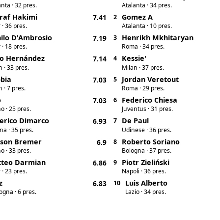
anta · 32 pres.
Atalanta · 34 pres.
raf Hakimi
Gomez A
7.41
2
 · 36 pres.
Atalanta · 10 pres.
ilo D'Ambrosio
Henrikh Mkhitaryan
7.19
3
 · 18 pres.
Roma · 34 pres.
o Hernández
Kessie'
7.14
4
n · 33 pres.
Milan · 37 pres.
bia
Jordan Veretout
7.03
5
 · 7 pres.
Roma · 29 pres.
o
Federico Chiesa
7.03
6
o · 25 pres.
Juventus · 31 pres.
erico Dimarco
De Paul
6.93
7
na · 35 pres.
Udinese · 36 pres.
ison Bremer
Roberto Soriano
6.9
8
o · 33 pres.
Bologna · 37 pres.
teo Darmian
Piotr Zieliński
6.86
9
 · 23 pres.
Napoli · 36 pres.
z
Luis Alberto
6.83
10
ogna · 6 pres.
Lazio · 34 pres.