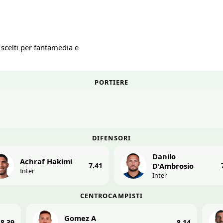
 scelti per fantamedia e
PORTIERE
DIFENSORI
Danilo
Achraf Hakimi
7.41
D'Ambrosio
Inter
Inter
CENTROCAMPISTI
Gomez A
8.39
8.14