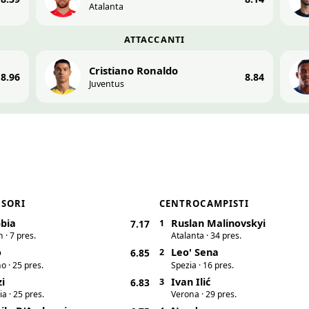
Atalanta
ATTACCANTI
Cristiano Ronaldo
8.96
8.84
Juventus
NSORI
CENTROCAMPISTI
bia
Ruslan Malinovskyi
7.17
1
 · 7 pres.
Atalanta · 34 pres.
o
Leo' Sena
6.85
2
o · 25 pres.
Spezia · 16 pres.
zi
Ivan Ilić
6.83
3
a · 25 pres.
Verona · 29 pres.