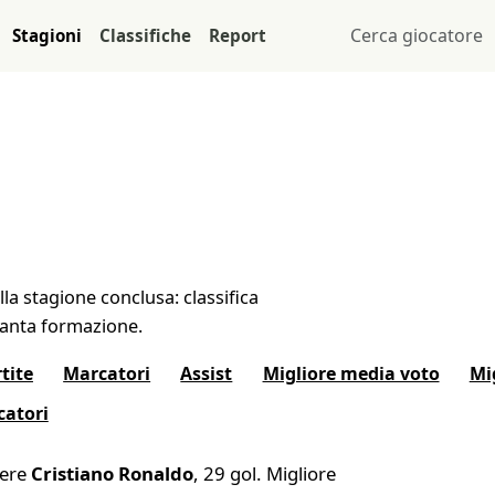
Stagioni
Classifiche
Report
la stagione conclusa: classifica
 fanta formazione.
tite
Marcatori
Assist
Migliore media voto
Mi
catori
iere
Cristiano Ronaldo
, 29 gol. Migliore