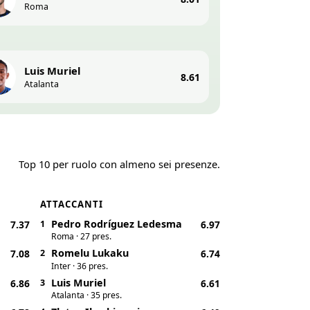
Roma
Luis Muriel
8.61
Atalanta
Top 10 per ruolo con almeno sei presenze.
ATTACCANTI
Pedro Rodríguez Ledesma
7.37
1
6.97
Roma · 27 pres.
Romelu Lukaku
7.08
2
6.74
Inter · 36 pres.
Luis Muriel
6.86
3
6.61
Atalanta · 35 pres.