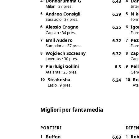
Donnarumma G
Dan
4
6.43
4
Milan · 37 pres.
Inter
Andrea Consigli
N'k
5
6.39
5
Sassuolo · 37 pres.
Torin
Alessio Cragno
Igo
6
6.35
6
Cagliari · 34 pres.
Fiore
Emil Audero
Pez
7
6.32
7
Sampdoria · 37 pres.
Fiore
Wojciech Szczesny
Zap
8
6.32
8
Juventus · 30 pres.
Cagli
Pierluigi Gollini
Pel
9
6.3
9
Atalanta · 25 pres.
Geno
Strakosha
Ro
10
6.24
10
Lazio · 9 pres.
Ata
Migliori per fantamedia
PORTIERI
DIFE
Buffon
Rob
1
6.63
1