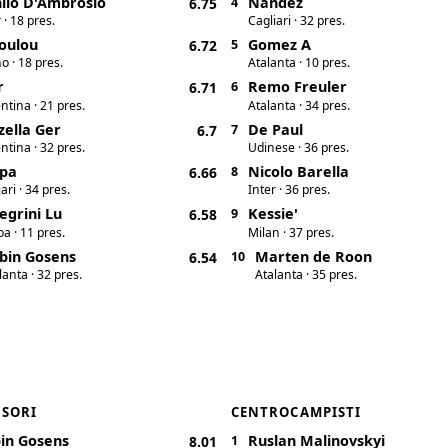
ilo D'Ambrosio
Nandez
6.75
4
 · 18 pres.
Cagliari · 32 pres.
oulou
Gomez A
6.72
5
o · 18 pres.
Atalanta · 10 pres.
r
Remo Freuler
6.71
6
ntina · 21 pres.
Atalanta · 34 pres.
zella Ger
De Paul
6.7
7
ntina · 32 pres.
Udinese · 36 pres.
pa
Nicolo Barella
6.66
8
ari · 34 pres.
Inter · 36 pres.
legrini Lu
Kessie'
6.58
9
a · 11 pres.
Milan · 37 pres.
bin Gosens
Marten de Roon
6.54
10
lanta · 32 pres.
Atalanta · 35 pres.
NSORI
CENTROCAMPISTI
in Gosens
Ruslan Malinovskyi
8.01
1