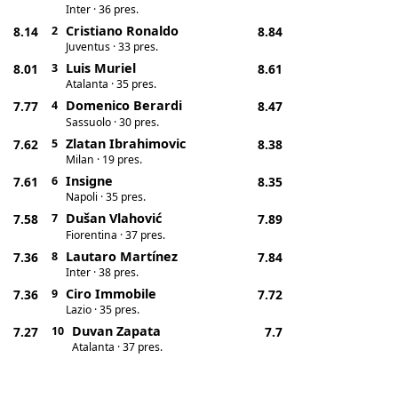
Inter · 36 pres.
Cristiano Ronaldo
8.14
2
8.84
Juventus · 33 pres.
Luis Muriel
8.01
3
8.61
Atalanta · 35 pres.
Domenico Berardi
7.77
4
8.47
Sassuolo · 30 pres.
Zlatan Ibrahimovic
7.62
5
8.38
Milan · 19 pres.
Insigne
7.61
6
8.35
Napoli · 35 pres.
Dušan Vlahović
7.58
7
7.89
Fiorentina · 37 pres.
Lautaro Martínez
7.36
8
7.84
Inter · 38 pres.
Ciro Immobile
7.36
9
7.72
Lazio · 35 pres.
Duvan Zapata
7.27
10
7.7
Atalanta · 37 pres.