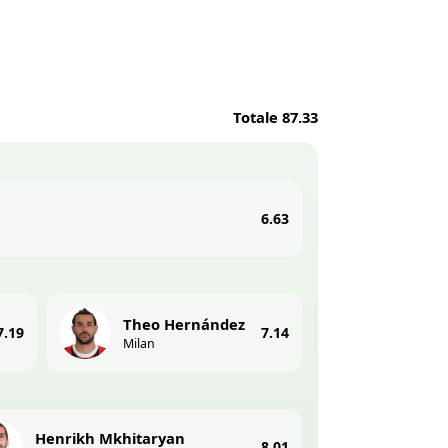
Totale 87.33
6.63
Theo Hernández
7.19
7.14
Milan
Henrikh Mkhitaryan
8.01