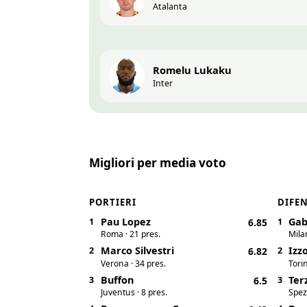
Atalanta
Romelu Lukaku
Inter
Migliori per media voto
PORTIERI
DIFE
Pau Lopez
Gab
1
6.85
1
Roma · 21 pres.
Milan
Marco Silvestri
Izz
2
6.82
2
Verona · 34 pres.
Torin
Buffon
Ter
3
6.5
3
Juventus · 8 pres.
Spezi