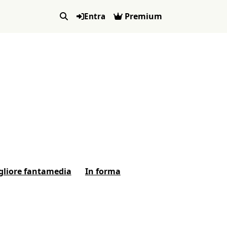
Premium
Entra
gliore fantamedia
In forma