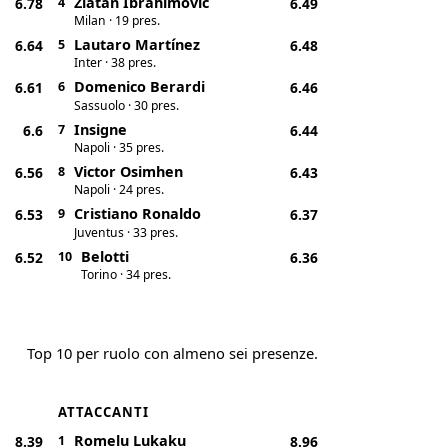
Zlatan Ibrahimovic
6.78
4
6.49
Milan · 19 pres.
Lautaro Martínez
6.64
5
6.48
Inter · 38 pres.
Domenico Berardi
6.61
6
6.46
Sassuolo · 30 pres.
Insigne
6.6
7
6.44
Napoli · 35 pres.
Victor Osimhen
6.56
8
6.43
Napoli · 24 pres.
Cristiano Ronaldo
6.53
9
6.37
Juventus · 33 pres.
Belotti
6.52
10
6.36
Torino · 34 pres.
Top 10 per ruolo con almeno sei presenze.
ATTACCANTI
Romelu Lukaku
8.39
1
8.96