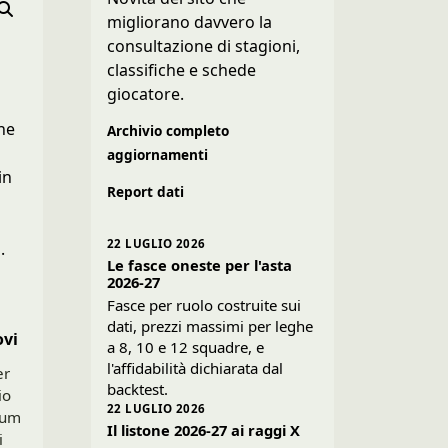
migliorano davvero la
consultazione di stagioni,
classifiche e schede
giocatore.
o
che
Archivio completo
aggiornamenti
in
Report dati
22 LUGLIO 2026
.
Le fasce oneste per l'asta
2026-27
Fasce per ruolo costruite sui
dati, prezzi massimi per leghe
ovi
a 8, 10 e 12 squadre, e
l'affidabilità dichiarata dal
er
backtest.
io
22 LUGLIO 2026
ium
Il listone 2026-27 ai raggi X
i