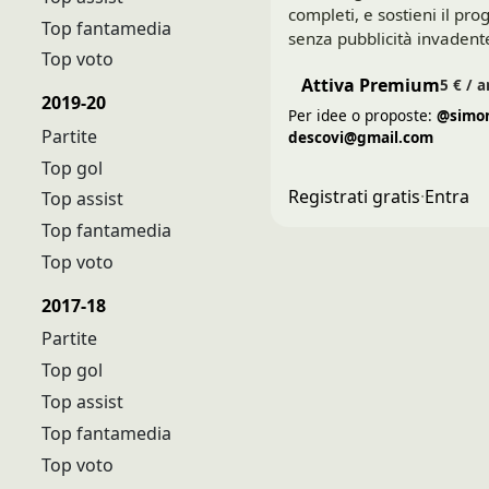
completi, e sostieni il pro
Top fantamedia
senza pubblicità invadent
Top voto
Attiva Premium
5 € / 
2019-20
Per idee o proposte:
@simon
Partite
descovi@gmail.com
Top gol
Registrati gratis
·
Entra
Top assist
Top fantamedia
Top voto
2017-18
Partite
Top gol
Top assist
Top fantamedia
Top voto