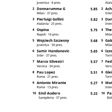
Juventus · 8 pres.
Atal
Donnarumma G
Ach
2
5.85
2
Milan · 37 pres.
Inter
Pierluigi Gollini
Dan
3
5.82
3
Atalanta · 25 pres.
Inter
Ospina
The
4
5.75
4
Napoli · 16 pres.
Mila
Wojciech Szczesny
Gab
5
5.68
5
Juventus · 30 pres.
Milan
Samir Handanovic
Izz
6
5.65
6
Inter · 37 pres.
Torin
Marco Silvestri
Fed
7
5.57
7
Verona · 34 pres.
Vero
Pau Lopez
Gle
8
5.51
8
Roma · 21 pres.
Torin
Antonio Mirante
Mat
9
5.27
9
Roma · 13 pres.
Inter
Emil Audero
Pa
10
5.22
10
Sampdoria · 37 pres.
Bol