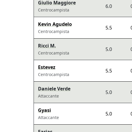
Giulio Maggiore
6.0
Centrocampista
Kevin Agudelo
5.5
Centrocampista
Ricci M.
5.0
Centrocampista
Estevez
5.5
Centrocampista
Daniele Verde
5.0
Attaccante
Gyasi
5.0
Attaccante
Farias