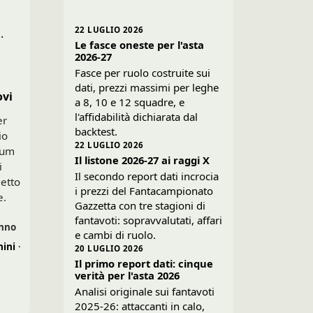
22 LUGLIO 2026
.
Le fasce oneste per l'asta
2026-27
Fasce per ruolo costruite sui
dati, prezzi massimi per leghe
ovi
a 8, 10 e 12 squadre, e
l'affidabilità dichiarata dal
er
backtest.
io
22 LUGLIO 2026
ium
Il listone 2026-27 ai raggi X
i
Il secondo report dati incrocia
getto
i prezzi del Fantacampionato
e.
Gazzetta con tre stagioni di
fantavoti: sopravvalutati, affari
anno
e cambi di ruolo.
ini
·
20 LUGLIO 2026
Il primo report dati: cinque
verità per l'asta 2026
Analisi originale sui fantavoti
2025-26: attaccanti in calo,