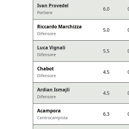
Ivan Provedel
6.0
Portiere
Riccardo Marchizza
5.0
Difensore
Luca Vignali
5.5
Difensore
Chabot
4.5
Difensore
Ardian Ismajli
4.5
Difensore
Acampora
6.3
Centrocampista