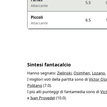
5.5
Attaccante
Piccoli
6.5
Attaccante
Sintesi fantacalcio
Hanno segnato:
Zielinski
,
Osimhen
,
Lozano
,
I migliori voti della partita sono di
Victor Os
Politano
(7.0).
I più alti punteggi di fantamedia sono di
Vic
e
Ivan Provedel
(10.0).