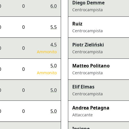
Diego Demme
0
0
6.0
Centrocampista
Ruiz
0
0
5.5
Centrocampista
4.5
Piotr Zieliński
0
0
Ammonito
Centrocampista
5.0
Matteo Politano
0
0
Ammonito
Centrocampista
Elif Elmas
0
0
5.0
Centrocampista
Andrea Petagna
0
0
5.0
Attaccante
Insigne