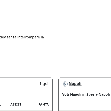
.dev senza interrompere la
1
gol
Napoli
Voti Napoli in Spezia-Napoli 
L
ASSIST
FANTA