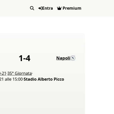
Premium
Entra
1
-
4
Napoli
0-21
·
35° Giornata
·
1 alle 15:00
·
Stadio Alberto Picco