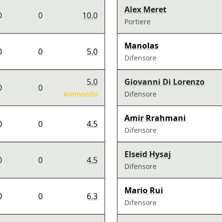
Alex Meret
0
0
10.0
Portiere
Manolas
0
0
5.0
Difensore
5.0
Giovanni Di Lorenzo
0
0
Ammonito
Difensore
Amir Rrahmani
0
0
4.5
Difensore
Elseid Hysaj
0
0
4.5
Difensore
Mario Rui
0
0
6.3
Difensore