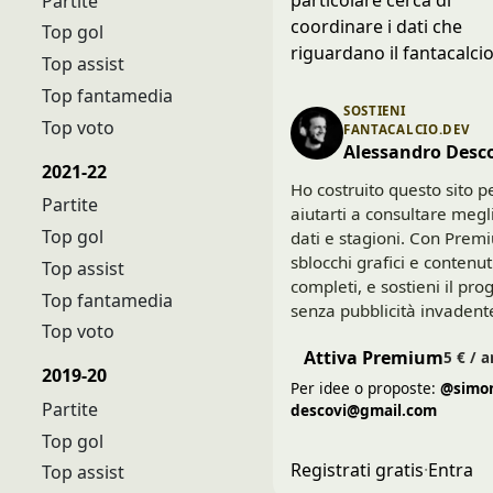
Partite
coordinare i dati che
Top gol
riguardano il fantacalcio
Top assist
Top fantamedia
SOSTIENI
Top voto
FANTACALCIO.DEV
Alessandro Desc
2021-22
Ho costruito questo sito p
Partite
aiutarti a consultare megl
Top gol
dati e stagioni. Con Prem
sblocchi grafici e contenut
Top assist
completi, e sostieni il pro
Top fantamedia
senza pubblicità invadent
Top voto
Attiva Premium
5 € / 
2019-20
Per idee o proposte:
@simon
Partite
descovi@gmail.com
Top gol
Registrati gratis
·
Entra
Top assist