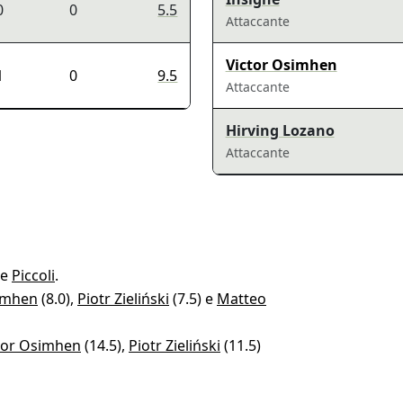
0
0
5.5
Attaccante
Victor Osimhen
1
0
9.5
Attaccante
Hirving Lozano
Attaccante
 e
Piccoli
.
imhen
(8.0),
Piotr Zieliński
(7.5) e
Matteo
tor Osimhen
(14.5),
Piotr Zieliński
(11.5)