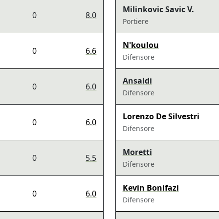
Milinkovic Savic V.
0
8.0
Portiere
N'koulou
0
6.6
Difensore
Ansaldi
0
6.0
Difensore
Lorenzo De Silvestri
0
6.0
Difensore
Moretti
0
5.5
Difensore
Kevin Bonifazi
0
6.0
Difensore