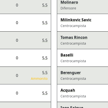
Molinaro
0
5.5
Difensore
Milinkovic Savic
0
5.5
Centrocampista
Tomas Rincon
0
5.5
Centrocampista
Baselli
0
5.5
Centrocampista
5.5
Berenguer
0
Ammonito
Centrocampista
Acquah
0
5.5
Centrocampista
Iago Falque