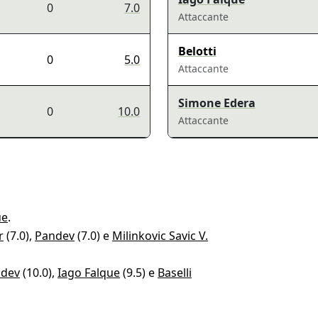
0
7.0
Attaccante
Belotti
0
5.0
Attaccante
Simone Edera
0
10.0
Attaccante
ue
.
r
(7.0),
Pandev
(7.0) e
Milinkovic Savic V.
dev
(10.0),
Iago Falque
(9.5) e
Baselli