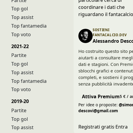
Partite
coordinare i dati che
Top gol
riguardano il fantacalcio
Top assist
Top fantamedia
SOSTIENI
Top voto
FANTACALCIO.DEV
Alessandro Desc
2021-22
Ho costruito questo sito p
Partite
aiutarti a consultare megl
Top gol
dati e stagioni. Con Prem
sblocchi grafici e contenut
Top assist
completi, e sostieni il pro
Top fantamedia
senza pubblicità invadent
Top voto
Attiva Premium
5 € / 
2019-20
Per idee o proposte:
@simon
Partite
descovi@gmail.com
Top gol
Registrati gratis
·
Entra
Top assist