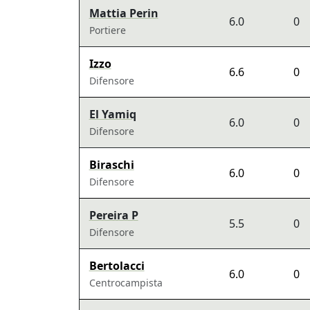
Mattia Perin
6.0
0
Portiere
Izzo
6.6
0
Difensore
El Yamiq
6.0
0
Difensore
Biraschi
6.0
0
Difensore
Pereira P
5.5
0
Difensore
Bertolacci
6.0
0
Centrocampista