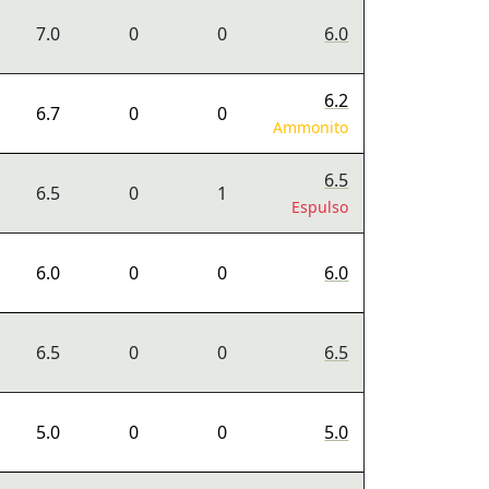
7.0
0
0
6.0
6.2
6.7
0
0
Ammonito
6.5
6.5
0
1
Espulso
6.0
0
0
6.0
6.5
0
0
6.5
5.0
0
0
5.0