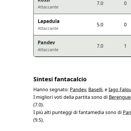
7.0
0
Attaccante
Lapadula
5.0
0
Attaccante
Pandev
7.0
1
Attaccante
Sintesi fantacalcio
Hanno segnato:
Pandev
,
Baselli
, e
Iago Falq
I migliori voti della partita sono di
Berengue
(7.0).
I più alti punteggi di fantamedia sono di
Pan
(9.5).