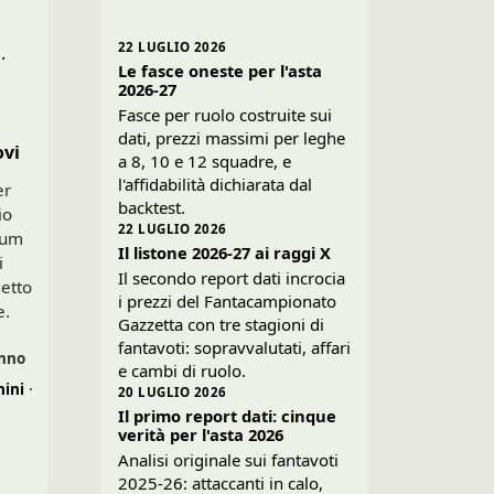
22 LUGLIO 2026
.
Le fasce oneste per l'asta
2026-27
Fasce per ruolo costruite sui
dati, prezzi massimi per leghe
ovi
a 8, 10 e 12 squadre, e
l'affidabilità dichiarata dal
er
backtest.
io
22 LUGLIO 2026
ium
Il listone 2026-27 ai raggi X
i
Il secondo report dati incrocia
getto
i prezzi del Fantacampionato
e.
Gazzetta con tre stagioni di
fantavoti: sopravvalutati, affari
anno
e cambi di ruolo.
ini
·
20 LUGLIO 2026
Il primo report dati: cinque
verità per l'asta 2026
Analisi originale sui fantavoti
2025-26: attaccanti in calo,