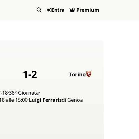
Premium
Entra
1
-
2
Torino
7-18
·
38° Giornata
·
8 alle 15:00
·
Luigi Ferraris
di Genoa