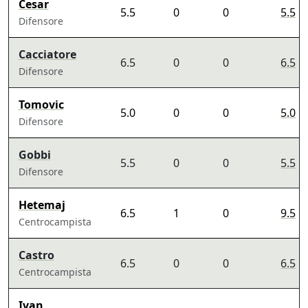
Cesar
5.5
0
0
5.5
Difensore
Cacciatore
6.5
0
0
6.5
Difensore
Tomovic
5.0
0
0
5.0
Difensore
Gobbi
5.5
0
0
5.5
Difensore
Hetemaj
6.5
1
0
9.5
Centrocampista
Castro
6.5
0
0
6.5
Centrocampista
Ivan