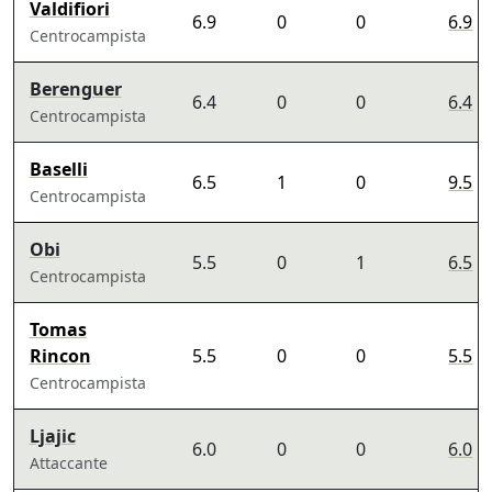
Valdifiori
6.9
0
0
6.9
Centrocampista
Berenguer
6.4
0
0
6.4
Centrocampista
Baselli
6.5
1
0
9.5
Centrocampista
Obi
5.5
0
1
6.5
Centrocampista
Tomas
Rincon
5.5
0
0
5.5
Centrocampista
Ljajic
6.0
0
0
6.0
Attaccante