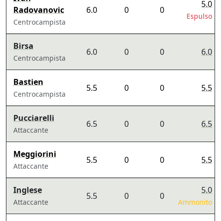
5.0
Radovanovic
6.0
0
0
Espulso
Centrocampista
Birsa
6.0
0
0
6.0
Centrocampista
Bastien
5.5
0
0
5.5
Centrocampista
Pucciarelli
6.5
0
0
6.5
Attaccante
Meggiorini
5.5
0
0
5.5
Attaccante
Inglese
5.0
5.5
0
0
Attaccante
Ammonito