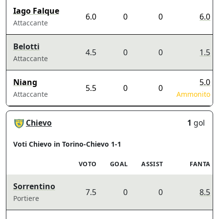
Iago Falque
6.0
0
0
6.0
Attaccante
Belotti
4.5
0
0
1.5
Attaccante
Niang
5.0
5.5
0
0
Attaccante
Ammonito
Chievo
1
gol
Voti Chievo in Torino-Chievo 1-1
VOTO
GOAL
ASSIST
FANTA
Sorrentino
7.5
0
0
8.5
Portiere