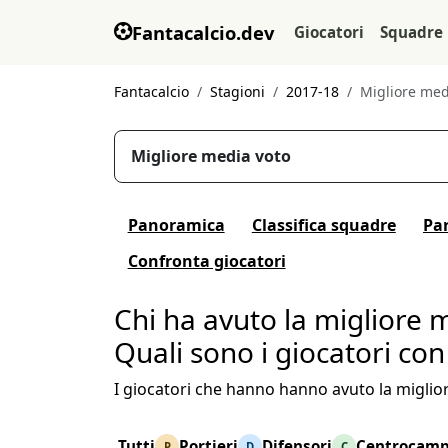
Fantacalcio.dev
Giocatori
Squadre
Fantacalcio
Stagioni
2017-18
Migliore med
Migliore media voto
Panoramica
Classifica squadre
Par
Confronta giocatori
Chi ha avuto la migliore 
Quali sono i giocatori con
I giocatori che hanno hanno avuto la miglio
Tutti
Portieri
Difensori
Centrocamp
P
D
C