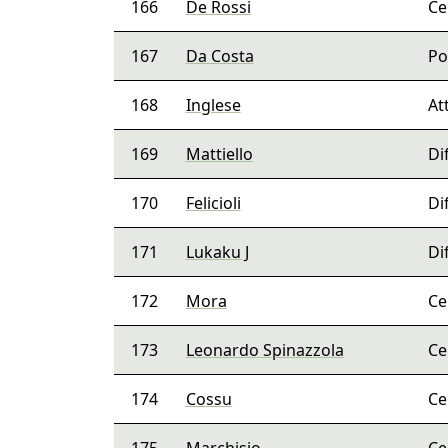
166
De Rossi
Ce
167
Da Costa
Po
168
Inglese
At
169
Mattiello
Di
170
Felicioli
Di
171
Lukaku J
Di
172
Mora
Ce
173
Leonardo Spinazzola
Ce
174
Cossu
Ce