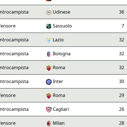
ntrocampista
Udinese
36
fensore
Sassuolo
7
ntrocampista
Lazio
32
ntrocampista
Bologna
32
ntrocampista
Roma
32
ntrocampista
Inter
30
fensore
Roma
29
ntrocampista
Cagliari
26
fensore
Milan
28