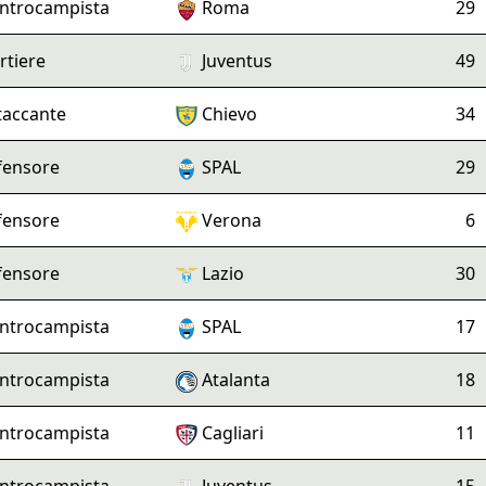
ntrocampista
Roma
29
rtiere
Juventus
49
taccante
Chievo
34
fensore
SPAL
29
fensore
Verona
6
fensore
Lazio
30
ntrocampista
SPAL
17
ntrocampista
Atalanta
18
ntrocampista
Cagliari
11