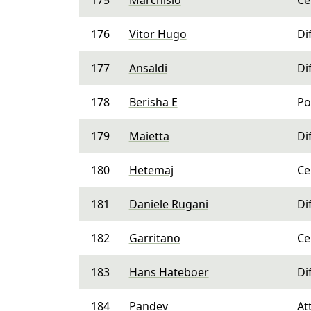
175
Marchisio
Ce
176
Vitor Hugo
Di
177
Ansaldi
Di
178
Berisha E
Po
179
Maietta
Di
180
Hetemaj
Ce
181
Daniele Rugani
Di
182
Garritano
Ce
183
Hans Hateboer
Di
184
Pandev
At