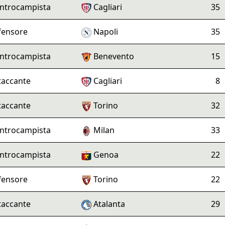
ntrocampista
Cagliari
35
fensore
Napoli
35
ntrocampista
Benevento
15
taccante
Cagliari
8
taccante
Torino
32
ntrocampista
Milan
33
ntrocampista
Genoa
22
fensore
Torino
22
taccante
Atalanta
29