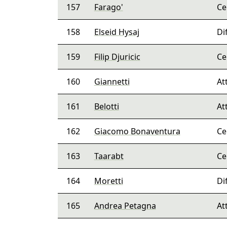
157
Farago'
Ce
158
Elseid Hysaj
Di
159
Filip Djuricic
Ce
160
Giannetti
At
161
Belotti
At
162
Giacomo Bonaventura
Ce
163
Taarabt
Ce
164
Moretti
Di
165
Andrea Petagna
At