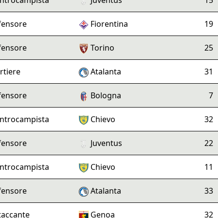
ntrocampista
Juventus
15
fensore
Fiorentina
19
fensore
Torino
25
rtiere
Atalanta
31
fensore
Bologna
7
ntrocampista
Chievo
32
fensore
Juventus
22
ntrocampista
Chievo
11
fensore
Atalanta
33
taccante
Genoa
32