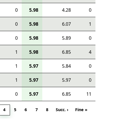
0
5.98
4.28
0
0
5.98
6.07
1
0
5.98
5.89
0
1
5.98
6.85
4
1
5.97
5.84
0
1
5.97
5.97
0
0
5.97
6.85
11
4
5
6
7
8
Succ. ›
Fine »