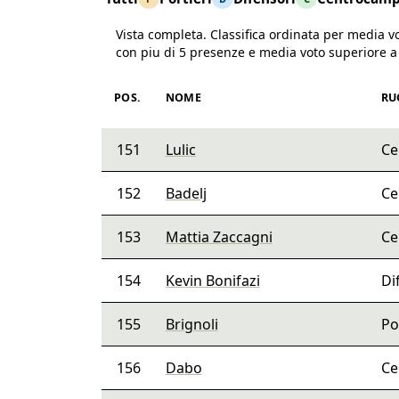
Vista completa. Classifica ordinata per media v
con piu di 5 presenze e media voto superiore a 
Stagione 2017-18, ordinati per media voto decr
POS.
NOME
RU
151
Lulic
Ce
152
Badelj
Ce
153
Mattia Zaccagni
Ce
154
Kevin Bonifazi
Di
155
Brignoli
Po
156
Dabo
Ce