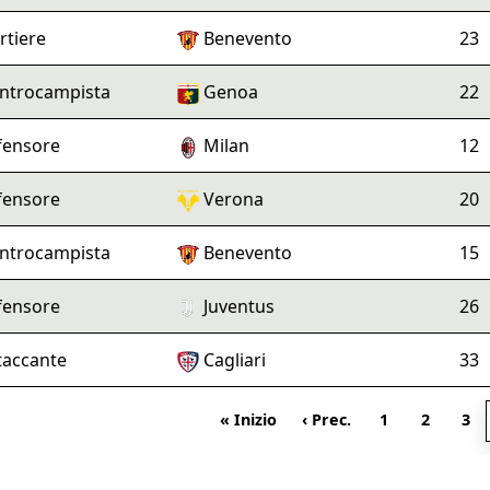
rtiere
Benevento
23
ntrocampista
Genoa
22
fensore
Milan
12
fensore
Verona
20
ntrocampista
Benevento
15
fensore
Juventus
26
taccante
Cagliari
33
« Inizio
‹ Prec.
1
2
3